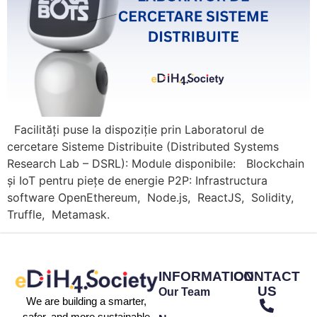
Facilități puse la dispoziție prin Laboratorul de
cercetare Sisteme Distribuite (Distributed Systems
Research Lab – DSRL): Module disponibile: Blockchain
și IoT pentru piețe de energie P2P: Infrastructura
software OpenEthereum, Node.js, ReactJS, Solidity,
Truffle, Metamask.
INFORMATION
CONTACT
US
Our Team
We are building a smarter,
safer, and more sustainable