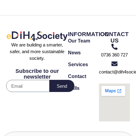
INFORMATION
CONTACT
US
Our Team
We are building a smarter,
safer, and more sustainable
News
0736 360 727
society.
Services
Subscribe to our
contact@dih4socie
Contact
newsletter
Send
Calls