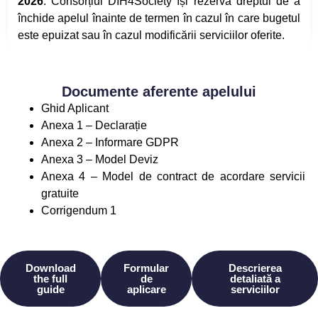
2026
. Consorțiul DIH4Society își rezervă dreptul de a
închide apelul înainte de termen în cazul în care bugetul
este epuizat sau în cazul modificării serviciilor oferite.
Documente aferente apelului
Ghid Aplicant
Anexa 1 – Declarație
Anexa 2 – Informare GDPR
Anexa 3 – Model Deviz
Anexa 4 – Model de contract de acordare servicii
gratuite
Corrigendum 1
Download
Formular
Descrierea
the full
de
detaliată a
guide
aplicare
serviciilor