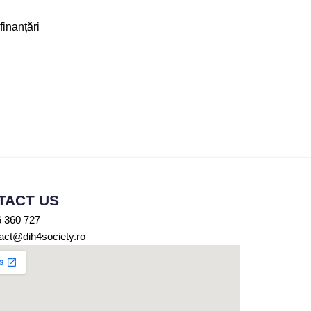
finanțări
TACT US
 360 727
act@dih4society.ro