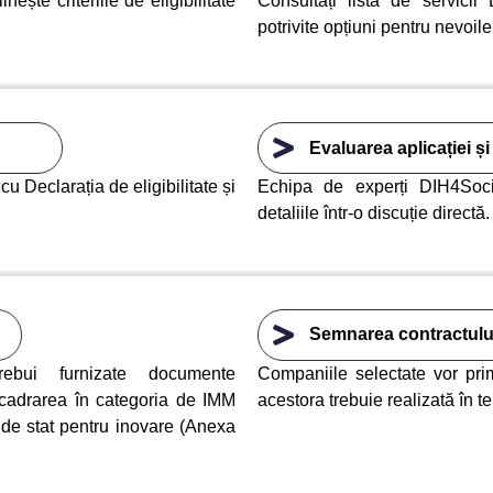
ște criteriile de eligibilitate
Consultați lista de servicii
potrivite opțiuni pentru nevoil
Evaluarea aplicației și
u Declarația de eligibilitate și
Echipa de experți DIH4Socie
detaliile într-o discuție directă.
Semnarea contractulu
rebui furnizate documente
Companiile selectate vor pri
ncadrarea în categoria de IMM
acestora trebuie realizată în 
 de stat pentru inovare (Anexa