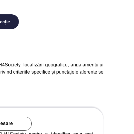
lecție
H4Society, localizării geografice, angajamentului
privind criteriile specifice și punctajele aferente se
cesare