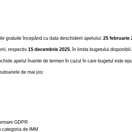
iile gratuite începând cu data deschiderii apelului:
25 februarie 
rii, respectiv
15 decembrie
2025
, în limita bugetului disponibil.
hide apelul înainte de termen în cazul în care bugetul este epuiza
 butoanele de mai jos:
Informare GDPR
în categoria de IMM