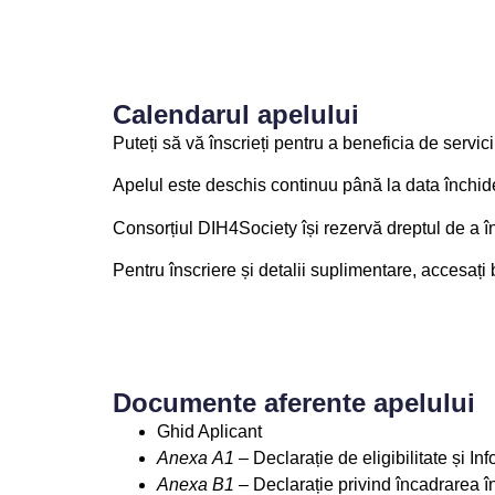
Calendarul apelului
Puteți să vă înscrieți pentru a beneficia de servic
Apelul este deschis continuu până la data închide
Consorțiul DIH4Society își rezervă dreptul de a înc
Pentru înscriere și detalii suplimentare, accesați
Documente aferente apelului
Ghid Aplicant
Anexa
A
1
– Declarație de eligibilitate și 
Anexa
B1
– Declarație privind încadrarea 