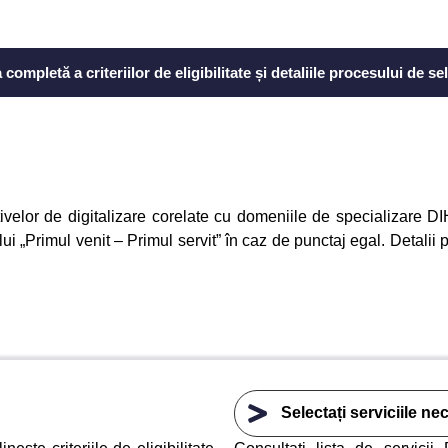
 completă a criteriilor de eligibilitate și detaliile procesului de se
ivelor de digitalizare corelate cu domeniile de specializare DI
iului „Primul venit – Primul servit” în caz de punctaj egal. Detalii 
Selectați serviciile ne