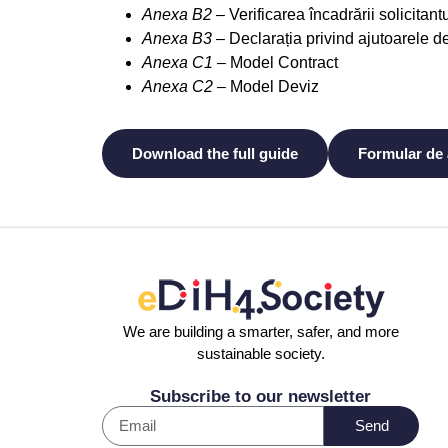
Anexa
B2
– Verificarea încadrării solicitantu
Anexa
B3
– Declarația privind ajutoarele de 
Anexa C1
– Model Contract
Anexa C2
– Model Deviz
Download the full guide
Formular de 
We are building a smarter, safer, and more
sustainable society.
Subscribe to our newsletter
Send