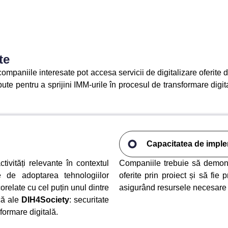
te
 companiile interesate pot accesa servicii de digitalizare oferit
te pentru a sprijini IMM-urile în procesul de transformare digita
Capacitatea de impl
tivități relevante în contextul
Companiile trebuie să demonst
te de adoptarea tehnologiilor
oferite prin proiect și să fie
corelate cu cel puțin unul dintre
asigurând resursele necesare 
că ale
DIH4Society
: securitate
formare digitală.