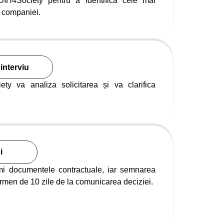
 DIH4Society pentru a identifica cele mai
e companiei.
 interviu
ty va analiza solicitarea și va clarifica
i
mi documentele contractuale, iar semnarea
termen de 10 zile de la comunicarea deciziei.