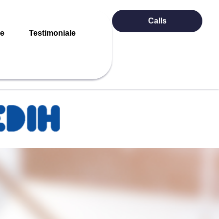
Calls
re
Testimoniale