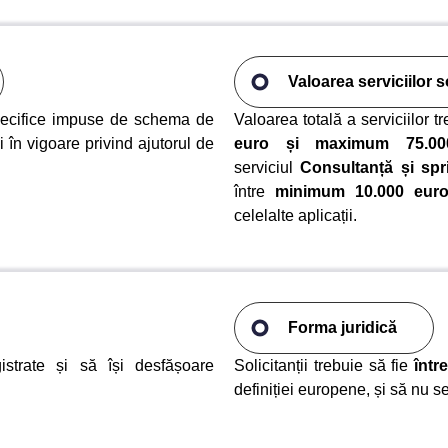
Valoarea serviciilor so
 specifice impuse de schema de
Valoarea totală a serviciilor t
ei în vigoare privind ajutorul de
euro și maximum 75.00
serviciul
Consultanță și spri
între
minimum 10.000 eur
celelalte aplicații.
Forma juridică
gistrate și să își desfășoare
Solicitanții trebuie să fie
într
definiției europene, și să nu se 