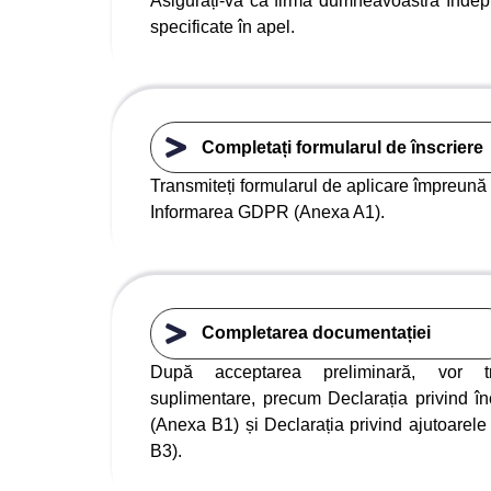
Asigurați-vă că firma dumneavoastră îndepline
specificate în apel.
Completați formularul de înscriere
Transmiteți formularul de aplicare împreună c
Informarea GDPR (Anexa A1).
Completarea documentației
După acceptarea preliminară, vor t
suplimentare, precum Declarația privind î
(Anexa B1) și Declarația privind ajutoarele
B3).