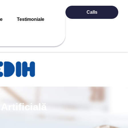
Calls
re
Testimoniale
Artificială