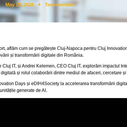
May 25, 2026
Testimoniale
port, aflăm cum se pregătește Cluj-Napoca pentru Cluj Innovatio
ării și transformării digitale din România.
 Cluj IT, și Andrei Kelemen, CEO Cluj IT, explorăm impactul Inteli
itală și rolul colaborării dintre mediul de afaceri, cercetare și 
vation Days și eDIH4Society la accelerarea transformării digital
unitățile generate de AI.