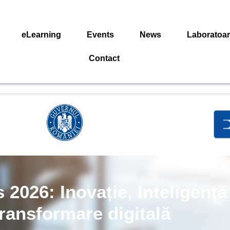
eLearning
Events
News
Laboratoa
Contact
2026: Inovație, Inteligență 
transformare digitală