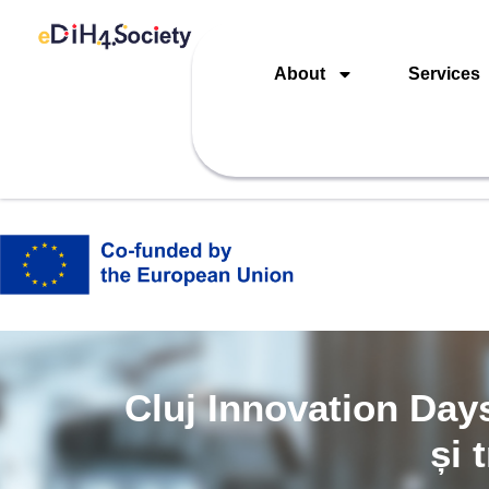
About
Services
Cluj Innovation Days 
și 