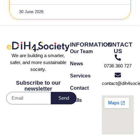
30 June 2026
INFORMATION
CONTACT
US
Our Team
We are building a smarter,
safer, and more sustainable
News
0736 360 727
society.
Services
Subscribe to our
contact@dih4socie
Contact
newsletter
Send
Calls