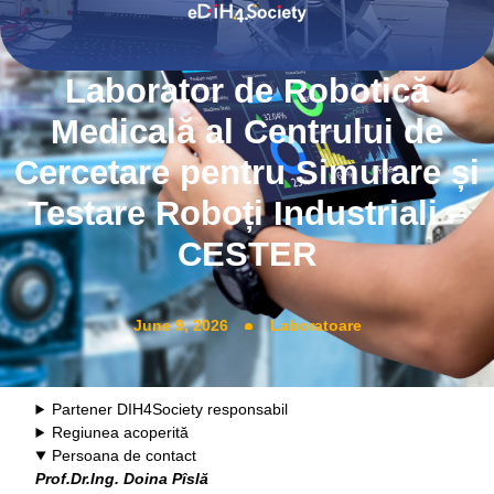
Laborator de Robotică
Medicală al Centrului de
Cercetare pentru Simulare și
Testare Roboți Industriali –
CESTER
June 9, 2026
Laboratoare
Partener DIH4Society responsabil
Regiunea acoperită
Persoana de contact
Prof.Dr.Ing. Doina Pîslă