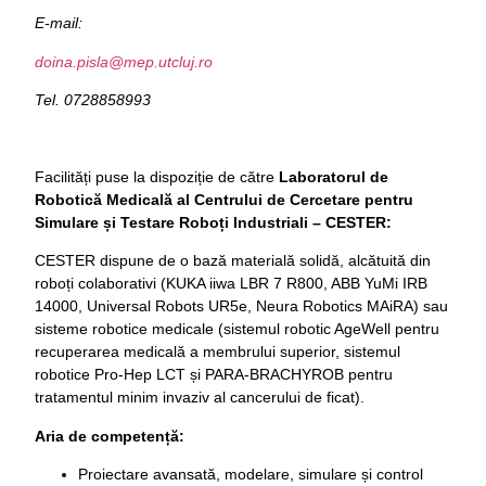
E-mail:
doina.pisla@mep.utcluj.ro
Tel.
0728858993
Facilități puse la dispoziție de către
Laboratorul de
Robotică Medicală al Centrului de Cercetare pentru
Simulare și Testare Roboți Industriali – CESTER:
CESTER dispune de o bază materială solidă, alcătuită din
roboți colaborativi (KUKA iiwa LBR 7 R800, ABB YuMi IRB
14000, Universal Robots UR5e, Neura Robotics MAiRA) sau
sisteme robotice medicale (sistemul robotic AgeWell pentru
recuperarea medicală a membrului superior, sistemul
robotice Pro-Hep LCT și PARA-BRACHYROB pentru
tratamentul minim invaziv al cancerului de ficat).
Aria de competență:
Proiectare avansată, modelare, simulare și control