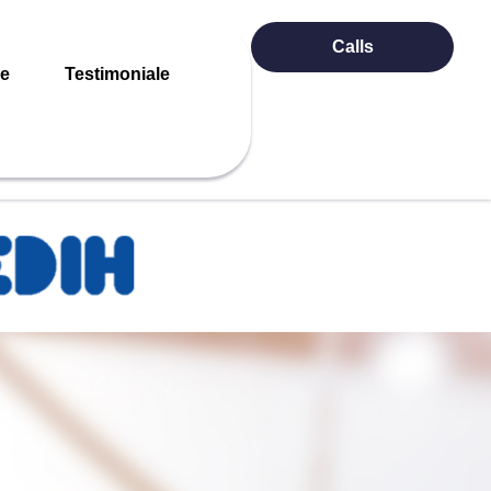
Calls
re
Testimoniale