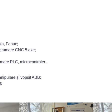
ka, Fanuc;
ogramare CNC 5 axe;
amare PLC, microcontroler..
anipulare și vopsit ABB;
50