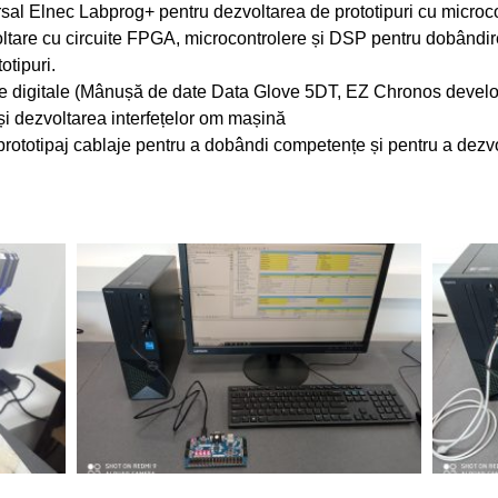
sal Elnec Labprog+ pentru dezvoltarea de prototipuri cu microc
oltare cu circuite FPGA, microcontrolere și DSP pentru dobândi
otipuri.
trare digitale (Mânușă de date Data Glove 5DT, EZ Chronos develo
și dezvoltarea interfețelor om mașină
rototipaj cablaje pentru a dobândi competențe și pentru a dezvol