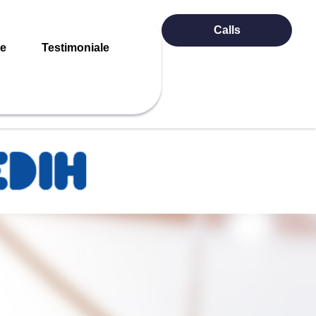
Calls
re
Testimoniale