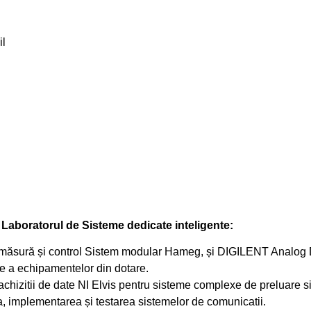
il
e
Laboratorul de Sisteme dedicate inteligente:
 măsură și control Sistem modular Hameg, și DIGILENT Analog D
re a echipamentelor din dotare.
achizitii de date NI Elvis pentru sisteme complexe de preluare s
 implementarea și testarea sistemelor de comunicatii.