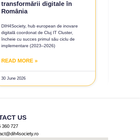
transformării digitale în
România
DIH4Society, hub european de inovare
digitală coordonat de Cluj IT Cluster,
încheie cu succes primul său ciclu de
implementare (2023–2026)
READ MORE »
30 June 2026
TACT US
 360 727
act@dih4society.ro