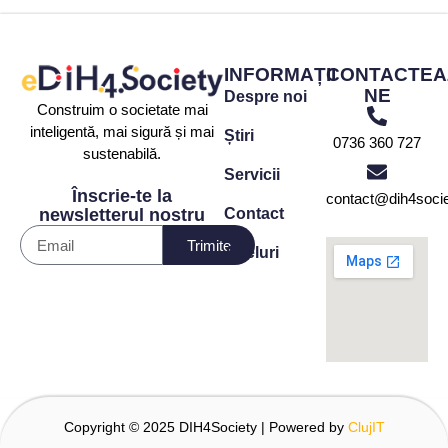
INFORMAȚII
CONTACTEA
NE
Despre noi
Construim o societate mai
inteligentă, mai sigură și mai
Știri
0736 360 727
sustenabilă.
Servicii
Înscrie-te la
contact@dih4socie
Contact
newsletterul nostru
Trimite
Apeluri
Copyright © 2025 DIH4Society | Powered by
ClujIT