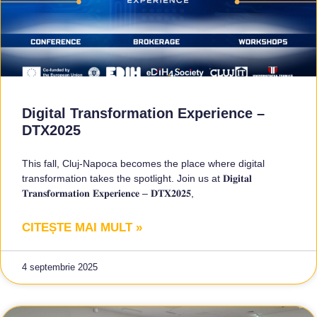
Digital Transformation Experience –
DTX2025
This fall, Cluj-Napoca becomes the place where digital
transformation takes the spotlight. Join us at 𝐃𝐢𝐠𝐢𝐭𝐚𝐥
𝐓𝐫𝐚𝐧𝐬𝐟𝐨𝐫𝐦𝐚𝐭𝐢𝐨𝐧 𝐄𝐱𝐩𝐞𝐫𝐢𝐞𝐧𝐜𝐞 – 𝐃𝐓𝐗𝟐𝟎𝟐𝟓,
CITEȘTE MAI MULT »
4 septembrie 2025