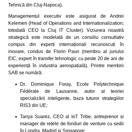
Tehnică din Cluj-Napoca).
Managementul executiv este asigurat de Andrei
Kelemen (Head of Operations and Internationalization;
totodată CEO la Cluj IT Cluster). Viziunea noastră
strategică este modelată de un consiliu consultativ
compus din experți internaționali recunoscuți în
inovare, condus de Florin Paun (membru al juriului
EIC, expert în transfer tehnologic cu peste 20 de ani de
experiență în industria aerospațială). Printre membrii
SAB se numără:
Dr. Dominique Foray, Ecole Polytechnique
Fédérale de Lausanne, autor al teoriei
specializării inteligente, baza tuturor strategiilor
RIS3 din UE;
Tanya Suarez, CEO al IoT Tribe, antreprenor și
manager de rețele de fonduri de venture cu sedii
în Londra, Madrid și Singapore;