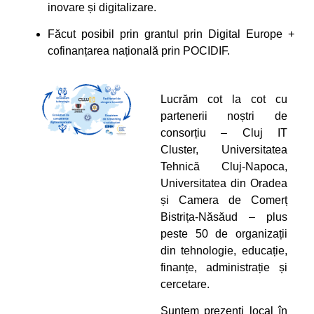
inovare și digitalizare.
Făcut posibil prin grantul prin Digital Europe +
cofinanțarea națională prin POCIDIF.
Lucrăm cot la cot cu
partenerii noștri de
consorțiu – Cluj IT
Cluster, Universitatea
Tehnică Cluj-Napoca,
Universitatea din Oradea
și Camera de Comerț
Bistrița-Năsăud – plus
peste 50 de organizații
din tehnologie, educație,
finanțe, administrație și
cercetare.
Suntem prezenți local în