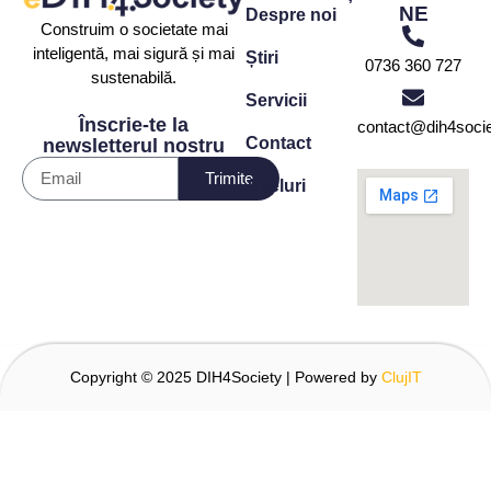
NE
Despre noi
Construim o societate mai
inteligentă, mai sigură și mai
Știri
0736 360 727
sustenabilă.
Servicii
Înscrie-te la
contact@dih4socie
Contact
newsletterul nostru
Trimite
Apeluri
Copyright © 2025 DIH4Society | Powered by
ClujIT