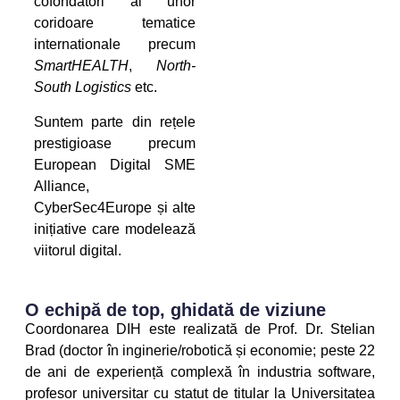
cofondatori ai unor
coridoare tematice
internationale precum
SmartHEALTH
,
North-
South Logistics
etc.
Suntem parte din rețele
prestigioase precum
European Digital SME
Alliance,
CyberSec4Europe și alte
inițiative care modelează
viitorul digital.
O echipă de top, ghidată de viziune
Coordonarea DIH este realizată de Prof. Dr. Stelian
Brad (doctor în inginerie/robotică și economie; peste 22
de ani de experiență complexă în industria software,
profesor universitar cu statut de titular la Universitatea