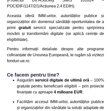
(Proiectul DIH4Society SMIS 161824 –
POCIDIF/1147/2/1/Acțiunea 2.4 EDIH).
Aceasta oferă IMM-urilor, autorităților publice și
organizațiilor din domeniul sănătății oportunitatea de a
primi
gratuit
servicii specializate pentru sprijinirea
inovării și transformării digitale (se aplică cerințe de
eligibilitate).
Pentru informații detaliate despre alte programe
cofinanțate de Uniunea Europeană, te rugăm să vizitezi
fonduri-ue.ro.
Ce facem pentru tine?
Asigurăm
servicii digitale de ultimă oră
– 100%
gratuite pentru beneficiarii eligibili – prin proiecte
finanțate cu aproape
4 milioane EUR
.
Facilităm accesul IMM-urilor, autorităților publice
și organizațiilor din sănătate la soluții adaptate de