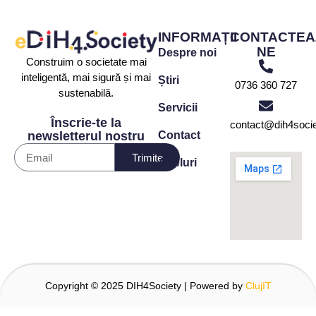
INFORMAȚII
CONTACTEA
NE
Despre noi
Construim o societate mai
inteligentă, mai sigură și mai
Știri
0736 360 727
sustenabilă.
Servicii
Înscrie-te la
contact@dih4socie
Contact
newsletterul nostru
Trimite
Apeluri
Copyright © 2025 DIH4Society | Powered by
ClujIT