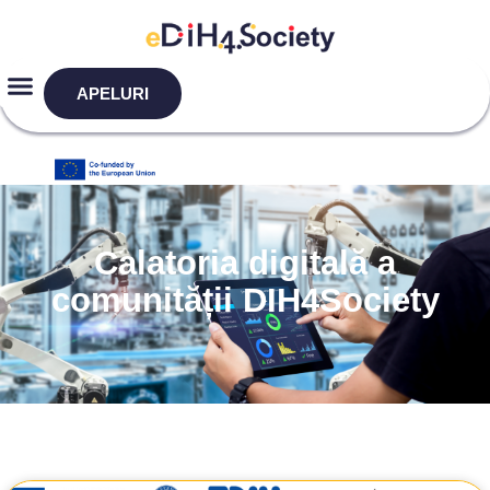
APELURI
Calatoria digitală a
comunității DIH4Society