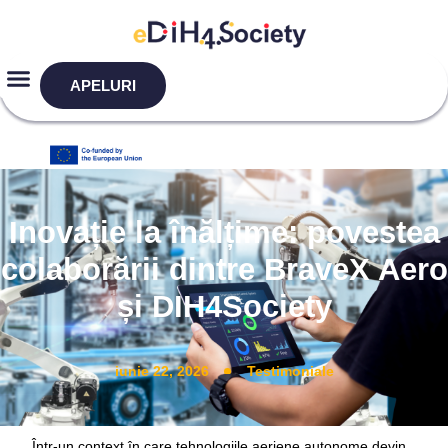
APELURI
Inovație la înălțime: povestea
colaborării dintre BraveX Aero
și DIH4Society
iunie 22, 2026
Testimoniale
Într-un context în care tehnologiile aeriene autonome devin