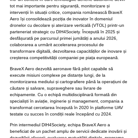
tot mai importante pentru siguranță, monitorizare și
intervenții în situații critice, compania românească BraveX
Aero își consolidează poziția de inovator în domeniul
dronelor cu decolare și aterizare verticală (VTOL) printr-un
parteneriat strategic cu DIH4Society. Începută în 2025 și
desfășurată pe parcursul primei jumătăți a anului 2026,
colaborarea a urmărit accelerarea procesului de
transformare digitală, dezvoltarea capacităților de inovare și
creșterea competitivității companiei pe piața europeană.
BraveX Aero dezvoltă aeronave fără pilot capabile să
execute misiuni complexe pe distanțe lungi, de la
monitorizarea mediului și cartografiere până la operațiuni de
căutare și salvare, supraveghere sau livrare de
echipamente. Cu o echipă multidisciplinară formată din
specialiști în aviație, inginerie și management, compania a
transformat cercetarea începută în 2020 în platforme UAV
testate cu succes în condiții reale începând cu 2024.
Prin intermediul DIH4Society, echipa BraveX Aero a
beneficiat de un pachet amplu de servicii dedicate inovării și
dezvoltării afacerii: evaluarea maturității digitale, programe