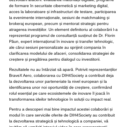
de formare în securitate cibernetică și marketing digital,
acces la laboratoare și infrastructuri de testare, participarea
la evenimente internaționale, sesiuni de matchmaking și
brokeraj european, precum și mentorat strategic pentru
atragerea investițiilor. Un element definitoriu al colaborării l-a
reprezentat programul de consultanță susținut de Dr. Florin
Păun, expert internațional în inovare și transfer tehnologic,
ale cărui sesiuni personalizate au sprijinit compania în
clarificarea modelului de afaceri, consolidarea strategiei de
creștere și pregătirea pentru dialogul cu investitorii.
Rezultatele nu au întârziat să apară. Potrivit reprezentanților
BraveX Aero, colaborarea cu DIH4Society a contribuit deja
la dezvoltarea unor parteneriate la nivel european și la
identificarea unor noi oportunități de creștere, confirmând
rolul esențial pe care ecosistemele de inovare îl joacă în
transformarea ideilor tehnologice în soluții cu impact real.
Pentru a descoperi mai bine impactul acestei colaborări și
modul în care serviciile oferite de DIH4Society au contribuit
la dezvoltarea strategică și tehnologică a companiei, vă
invităm să urmăriți interviul video în care reprezentanții