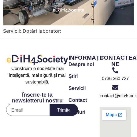
Servicii: Dotări laborator:
INFORMAȚII
CONTACTEA
NE
Despre noi
Construim o societate mai
inteligentă, mai sigură și mai
Știri
0736 360 727
sustenabilă.
Servicii
Înscrie-te la
contact@dih4socie
Contact
newsletterul nostru
Trimite
Apeluri