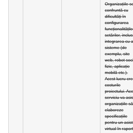
Organizațiile s
confruntă cu
dificultăți în
configurarea
funcționalitățilo
setărilor, inclus
integrarea cu a
sisteme (de
exemplu, site
web, robot soci
fizic, aplicație
mobilă etc.).
Acest lucru cre
costurile
proiectului. Ac
serviciu va asi
organizațiile să
elaboreze
specificațiile
pentru un asist
virtual în rapor