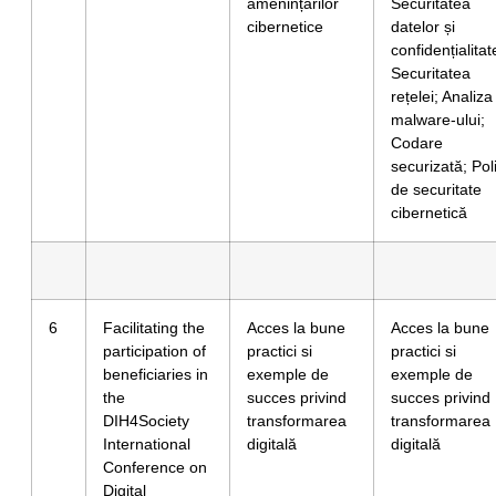
amenințărilor
Securitatea
cibernetice
datelor și
confidențialitat
Securitatea
rețelei; Analiza
malware-ului;
Codare
securizată; Poli
de securitate
cibernetică
6
Facilitating the
Acces la bune
Acces la bune
participation of
practici si
practici si
beneficiaries in
exemple de
exemple de
the
succes privind
succes privind
DIH4Society
transformarea
transformarea
International
digitală
digitală
Conference on
Digital