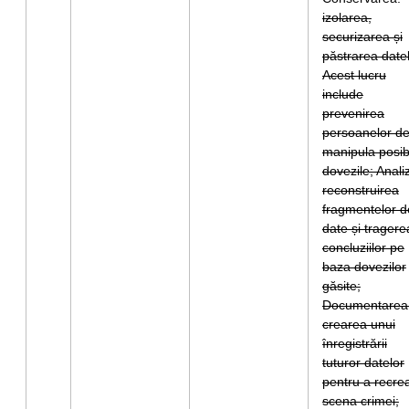
izolarea,
securizarea și
păstrarea datel
Acest lucru
include
prevenirea
persoanelor de
manipula posib
dovezile; Anali
reconstruirea
fragmentelor d
date și tragere
concluziilor pe
baza dovezilor
găsite;
Documentarea
crearea unui
înregistrării
tuturor datelor
pentru a recre
scena crimei;