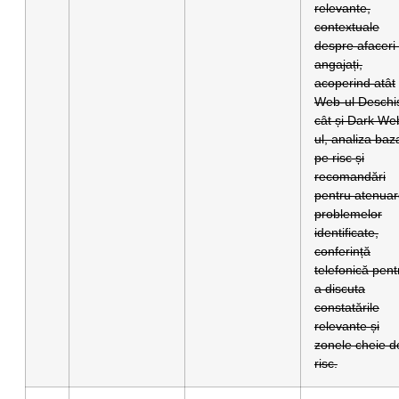
relevante,
contextuale
despre afaceri 
angajați,
acoperind atât
Web-ul Deschi
cât și Dark We
ul, analiza baz
pe risc și
recomandări
pentru atenua
problemelor
identificate,
conferință
telefonică pent
a discuta
constatările
relevante și
zonele cheie d
risc.