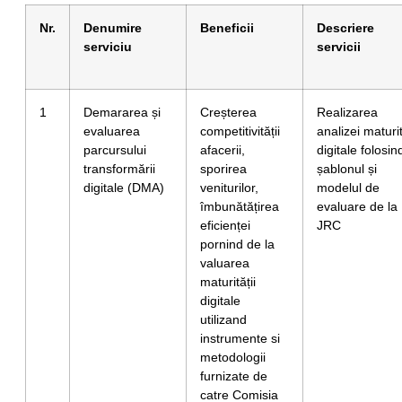
Nr.
Denumire
Beneficii
Descriere
serviciu
servicii
1
Demararea și
Creșterea
Realizarea
evaluarea
competitivității
analizei maturit
parcursului
afacerii,
digitale folosin
transformării
sporirea
șablonul și
digitale (DMA)
veniturilor,
modelul de
îmbunătățirea
evaluare de la
eficienței
JRC
pornind de la
valuarea
maturității
digitale
utilizand
instrumente si
metodologii
furnizate de
catre Comisia