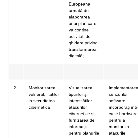
Europeana
urmată de
elaborarea
unui plan care
va conține
activități de
ghidare privind
transformarea
digitală;
2
Monitorizarea
Vizualizarea
Implementare
vulnerabilităților
tipurilor și
senzorilor
in securitatea
intensităților
software
cibernetică
atacurilor
încorporați într
cibernetice și
cutie hardware
furnizarea de
pentru a
informații
monitoriza
pentru planurile
atacurile