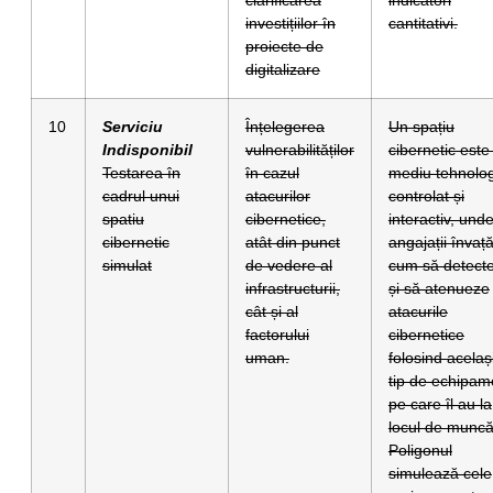
investițiilor în
cantitativi.
proiecte de
digitalizare
10
Serviciu
Înțelegerea
Un spațiu
Indisponibil
vulnerabilităților
cibernetic este
Testarea în
în cazul
mediu tehnolog
cadrul unui
atacurilor
controlat și
spatiu
cibernetice,
interactiv, und
cibernetic
atât din punct
angajații învaț
simulat
de vedere al
cum să detect
infrastructurii,
și să atenueze
cât și al
atacurile
factorului
cibernetice
uman.
folosind acelaș
tip de echipam
pe care îl au la
locul de muncă
Poligonul
simulează cele