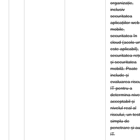
organizație,
inclusiv
securitatea
aplicațiilor web
mobile,
securitatea în
cloud (acolo u
este aplicabil),
securitatea reț
și securitatea
mobilă. Poate
include și
evaluarea riscu
IT pentru a
determina nive
acceptabil și
nivelul real al
riscului, un test
simplu de
penetrare și au
IT.