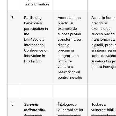
Transformation
7
Facilitating
Acces la bune
Acces la bune
beneficiary
practici si
practici si
participation in
exemple de
exemple de
the
succes privind
succes privind
DIH4Society
transformarea
transformarea
International
digitală,
digitală, precu
Conference on
precum și
și integrarea în
Innovation in
integrarea în
lanțul de valoa
Production
lanțul de
și networking-u
valoare și
pentru inovație
networking-ul
pentru inovație
8
Serviciu
Înțelegerea
Testarea
Indisponibil
vulnerabilităților
vulnerabilității 
Analysis of
și optimizarea
un atac ciberne