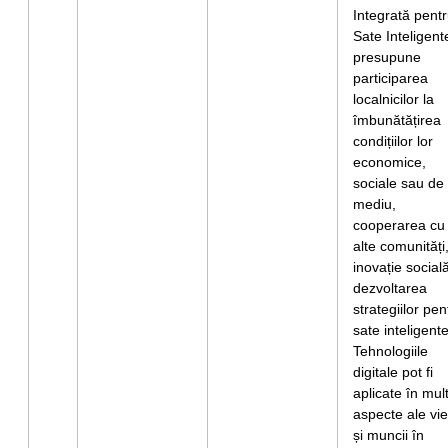
Integrată pent
Sate Inteligent
presupune
participarea
localnicilor la
îmbunătățirea
condițiilor lor
economice,
sociale sau de
mediu,
cooperarea cu
alte comunități
inovație socială
dezvoltarea
strategiilor pen
sate inteligente
Tehnologiile
digitale pot fi
aplicate în mul
aspecte ale vieț
și muncii în