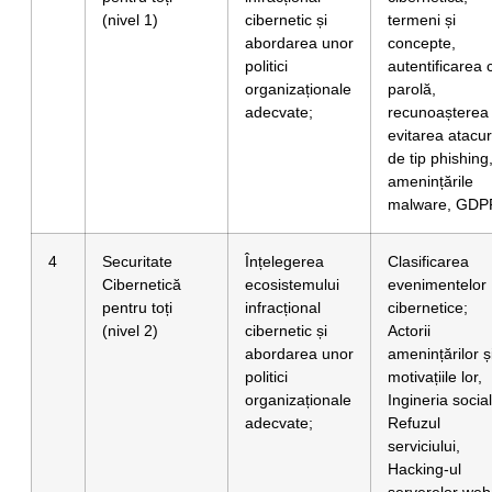
(nivel 1)
cibernetic și
termeni și
abordarea unor
concepte,
politici
autentificarea 
organizaționale
parolă,
adecvate;
recunoașterea 
evitarea atacur
de tip phishing
amenințările
malware, GDP
4
Securitate
Înțelegerea
Clasificarea
Cibernetică
ecosistemului
evenimentelor
pentru toți
infracțional
cibernetice;
(nivel 2)
cibernetic și
Actorii
abordarea unor
amenințărilor ș
politici
motivațiile lor,
organizaționale
Ingineria socia
adecvate;
Refuzul
serviciului,
Hacking-ul
serverelor web