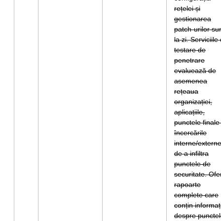
rețelei și
gestionarea
patch-urilor su
la zi. Serviciile
testare de
penetrare
evaluează de
asemenea
rețeaua
organizației,
aplicațiile,
punctele finale 
încercările
interne/extern
de a infiltra
punctele de
securitate. Ofe
rapoarte
complete care
conțin informați
despre puncte