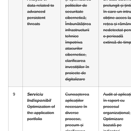
data related to
politicilor de
prelungit și ținti
advanced
securitate
în care un intr
persistent
cibernetică;
obține acces la
threats
Îmbunătățirea
rețea și rămân
infrastructurii
nedetectat pen
tehnice
o perioadă
împotriva
extinsă de timp
atacurilor
cibernetice,
clarificarea
investițiilor în
proiecte de
digitalizare
9
Serviciu
Cunoașterea
Audit al aplicați
Indisponibil
aplicațiilor
în raport cu
Optimization of
necesare în
procesul
the application
diverse
organizațional;
portfolio
procese,
Optimizare
precum și
bazată pe
clarificarea
indicatori