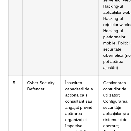
Hacking-ul
aplicațiilor web
Hacking-ul
rețelelor wirele
Hacking-ul
platformelor
mobile, Politici
securitate
cibernetică (no
pot apărea
ajustări)
5
Cyber Security
Însușirea
Gestionarea
Defender
capacității de a
conturilor de
acționa ca și
utilizator;
consultant sau
Configurarea
angajat privind
securității
apărarea
aplicațiilor și a
organizației
sistemului de
împotriva
operare;