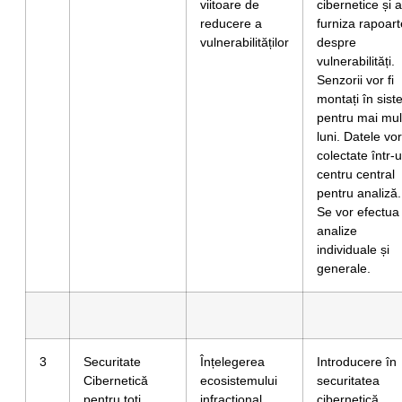
viitoare de
cibernetice și a
reducere a
furniza rapoart
vulnerabilităților
despre
vulnerabilități.
Senzorii vor fi
montați în sis
pentru mai mul
luni. Datele vor 
colectate într-
centru central
pentru analiză.
Se vor efectua
analize
individuale și
generale.
3
Securitate
Înțelegerea
Introducere în
Cibernetică
ecosistemului
securitatea
pentru toți
infracțional
cibernetică,