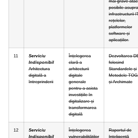
mai grave atac
posibile asupr
infrastructurii I
rețelelor,
platformelor
software și
aplicațiilor.
11
Serviciu
Înțelegerea
Dezvoltarea D
Indisponibil
clară a
folosind
Arhitectura
arhitecturii
Standardele și
digitală a
digitale
Metodele TO
întreprinderii
generale
și Archimate
pentru a asista
investițiile în
digitalizare și
transformarea
digitală
12
Serviciu
Înțelegerea
Raportul de
Indisponibil
vulnerabilităților
Inteligență