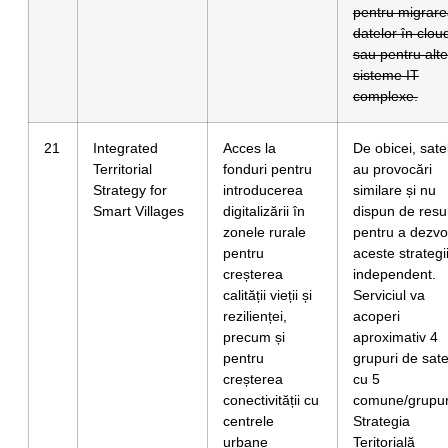
pentru migrar
datelor în clou
sau pentru alte
sisteme IT
complexe.
21
Integrated
Acces la
De obicei, sate
Territorial
fonduri pentru
au provocări
Strategy for
introducerea
similare și nu
Smart Villages
digitalizării în
dispun de resu
zonele rurale
pentru a dezvo
pentru
aceste strategi
creșterea
independent.
calității vieții și
Serviciul va
rezilienței,
acoperi
precum și
aproximativ 4
pentru
grupuri de sat
creșterea
cu 5
conectivității cu
comune/grupur
centrele
Strategia
urbane
Teritorială