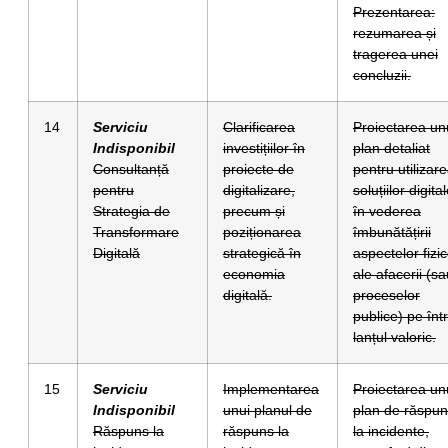
Prezentarea:
rezumarea și
tragerea unei
concluzii.
14
Serviciu
Clarificarea
Proiectarea un
Indisponibil
investițiilor în
plan detaliat
Consultanță
proiecte de
pentru utilizar
pentru
digitalizare,
soluțiilor digita
Strategia de
precum și
în vederea
Transformare
poziționarea
îmbunătățirii
Digitală
strategică în
aspectelor fizi
economia
ale afacerii (sa
digitală.
proceselor
publice) pe înt
lanțul valoric.
15
Serviciu
Implementarea
Proiectarea un
Indisponibil
unui planul de
plan de răspu
Răspuns la
răspuns la
la incidente,