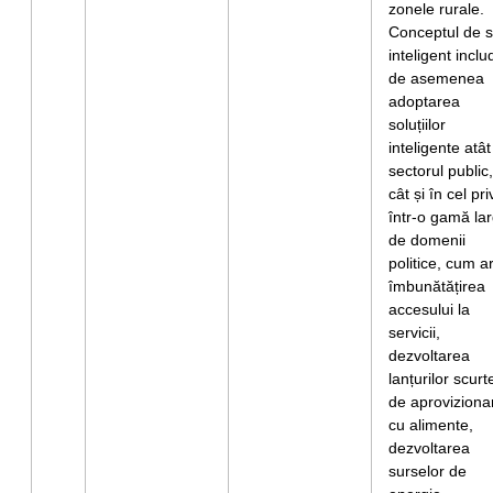
zonele rurale.
Conceptul de s
inteligent inclu
de asemenea
adoptarea
soluțiilor
inteligente atât
sectorul public,
cât și în cel pri
într-o gamă la
de domenii
politice, cum ar
îmbunătățirea
accesului la
servicii,
dezvoltarea
lanțurilor scurt
de aproviziona
cu alimente,
dezvoltarea
surselor de