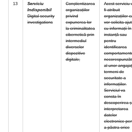
13
Serviciu
Conștientizarea
Acest serviciu 
Indisponibil
organizațiilor
fi atribuit
Digital security
privind
organizațiilor 
investigations
expunerea lor
vor solicita aju
la criminalitatea
cu informații în
cibernetică prin
instanță sau
intermediul
pentru
diverselor
identificarea
dispozitive
comportamentu
digitale;
necorespunzăt
al unor angajaț
termeni de
securitate a
informațiilor.
Serviciul va
consta în
descoperirea ș
interpretarea
datelor
electronice pen
a păstra orice