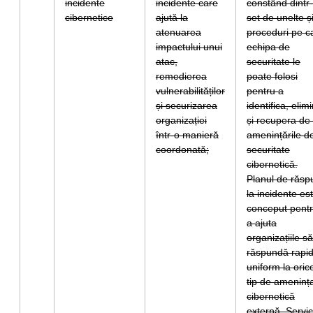
incidente
incidente care
constând dintr
cibernetice
ajută la
set de unelte ș
atenuarea
proceduri pe c
impactului unui
echipa de
atac,
securitate le
remedierea
poate folosi
vulnerabilităților
pentru a
și securizarea
identifica, elim
organizației
și recupera de 
într-o manieră
amenințările d
coordonată;
securitate
cibernetică.
Planul de răsp
la incidente es
conceput pent
a ajuta
organizațiile să
răspundă rapid
uniform la oric
tip de ameninț
cibernetică
externă. Servic