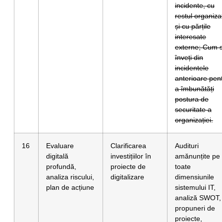
incidente, cu
restul organizaț
și cu părțile
interesate
externe; Cum 
înveți din
incidentele
anterioare pen
a îmbunătăți
postura de
securitate a
organizației.
16
Evaluare
Clarificarea
Audituri
digitală
investițiilor în
amănunțite pe
profundă,
proiecte de
toate
analiza riscului,
digitalizare
dimensiunile
plan de acțiune
sistemului IT,
analiză SWOT,
propuneri de
proiecte,