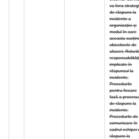
va livra strateg
de răspuns la
incidente a
organizației și
modul în care
aceasta susțin
obiectivele de
afaceri; Roluril
responsabilități
implicate în
răspunsul la
incidente;
Procedurile
pentru fiecare
fază a procesu
de răspuns la
incidente;
Procedurile de
comunicare în
cadrul echipei
răspuns la