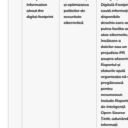
Information
și optimizarea
Digitală Footpr
about the
politicilor de
caută informați
digital footprint
securitate
disponibile
cibernetică
deschis care a
putea facilita u
atac cibernetic
încălcare a
datelor sau un
prejudiciu PR
asupra afacerii
Raportul și
sfaturile ajută
organizația să
pregătească
pentru
necunoscut.
Include Raport
de Inteligență
Open-Source
Țintit, adunând
informații