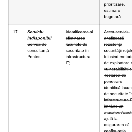
prioritizare,
estimare
bugetară
17
Serviciu
Identificarea și
Acest serviciu
Indisponibil
eliminarea
analizează
Servicii de
lacunele de
rezistența
consultanță
securitate în
securității rețel
Pentest
infrastructura
folosind metod
IT;
de exploatare 
vulnerabilitățilo
Testarea de
penetrare
identifică lacu
de securitate î
infrastructura I
imitând un
atacator. Acest
ajută la
asigurarea că
configurația