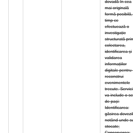
dovadă în cea
mai originală
formă posibilă,
timp ce
efectuează o
investigație
structurată pri
colectarea,
identificarea și
validarea
informațiilor
digitale pentru
reconstrui
evenimentele
trecute. Servici
va include o se
de pași:
Identificarea:
găsirea dovezil
notând unde s
stocate;
Conservarea: