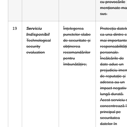
cu provocările
menționate ma
sus.
19
Serviciu
Înțelegerea
Protecția datel
Indisponibil
punctelor slabe
ca una dintre c
Technological
de securitate și
mai importante
security
obținerea
responsabilități
evaluation
recomandărilor
personale.
pentru
Încălcările de
îmbunătățire;
date aduc un
prejudiciu ime
de reputație și
adesea au un
impact negativ
lungă durată.
Acest serviciu 
concentrează 
principal pe
securitatea
datelor în