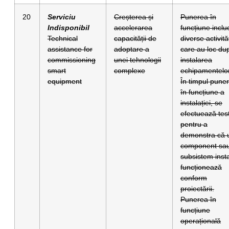
20
Serviciu
Creșterea și
Punerea în
Indisponibil
accelerarea
funcțiune inclu
Technical
capacității de
diverse activită
assistance for
adoptare a
care au loc du
commissioning
unei tehnologii
instalarea
smart
complexe
echipamentelor
equipment
În timpul puneri
în funcțiune a
instalației, se
efectuează tes
pentru a
demonstra că 
component sa
subsistem insta
funcționează
conform
proiectării.
Punerea în
funcțiune
operațională