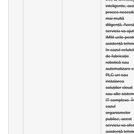
inteligente, ac
proces necesită
mai multă
diligență. Acest
serviciu va aju
IMM-urile pent
asistență tehni
în cazul celulel
de fabricație
robotică sau
automatizare 
PLC-uri sau
instalarea
soluțiilor cloud
sau alte siste
IT complexe. Î
cazul
organismelor
publice, acest
serviciu va ofer
asistență tehni