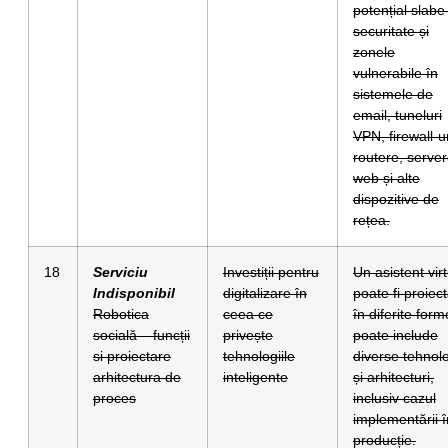
potențial slabe
securitate și
zonele
vulnerabile în
sistemele de
email, tuneluri
VPN, firewall-ur
routere, serve
web și alte
dispozitive de
rețea.
18
Serviciu
Investiții pentru
Un asistent vir
Indisponibil
digitalizare în
poate fi proiect
Robotica
ceea ce
în diferite form
socială – funcții
privește
poate include
si proiectare
tehnologiile
diverse tehnolo
arhitectura de
inteligente
și arhitecturi,
proces
inclusiv cazul
implementării î
producție.