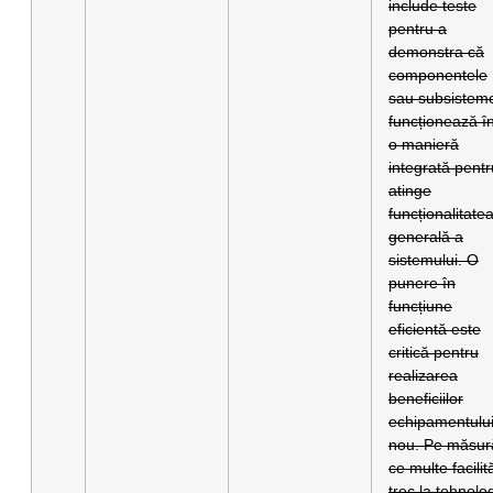
include teste
pentru a
demonstra că
componentele
sau subsistem
funcționează în
o manieră
integrată pentr
atinge
funcționalitate
generală a
sistemului. O
punere în
funcțiune
eficientă este
critică pentru
realizarea
beneficiilor
echipamentulu
nou. Pe măsur
ce multe facilită
trec la tehnolog