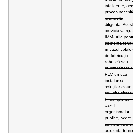
inteligente, ac
proces necesită
mai multă
diligență. Acest
serviciu va aju
IMM-urile pent
asistență tehni
în cazul celulel
de fabricație
robotică sau
automatizare 
PLC-uri sau
instalarea
soluțiilor cloud
sau alte siste
IT complexe. Î
cazul
organismelor
publice, acest
serviciu va ofer
asistență tehni