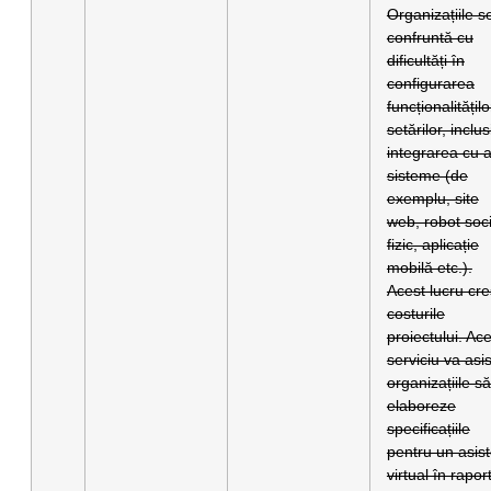
Organizațiile s
confruntă cu
dificultăți în
configurarea
funcționalitățilo
setărilor, inclus
integrarea cu a
sisteme (de
exemplu, site
web, robot soci
fizic, aplicație
mobilă etc.).
Acest lucru cre
costurile
proiectului. Ac
serviciu va asi
organizațiile să
elaboreze
specificațiile
pentru un asist
virtual în rapor