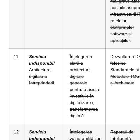
mai grave atac
posibile asupr
infrastructurii I
rețelelor,
platformelor
software și
aplicațiilor.
11
Serviciu
Înțelegerea
Dezvoltarea D
Indisponibil
clară a
folosind
Arhitectura
arhitecturii
Standardele și
digitală a
digitale
Metodele TO
întreprinderii
generale
și Archimate
pentru a asista
investițiile în
digitalizare și
transformarea
digitală
12
Serviciu
Înțelegerea
Raportul de
Indisponibil
vulnerabilităților
Inteligență