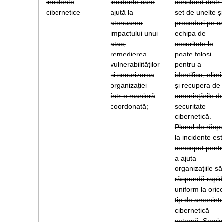
incidente
incidente care
constând dintr
cibernetice
ajută la
set de unelte ș
atenuarea
proceduri pe c
impactului unui
echipa de
atac,
securitate le
remedierea
poate folosi
vulnerabilităților
pentru a
și securizarea
identifica, elim
organizației
și recupera de 
într-o manieră
amenințările d
coordonată;
securitate
cibernetică.
Planul de răsp
la incidente es
conceput pent
a ajuta
organizațiile să
răspundă rapid
uniform la oric
tip de ameninț
cibernetică
externă. Servic