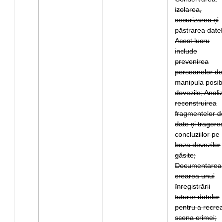
izolarea,
securizarea și
păstrarea datel
Acest lucru
include
prevenirea
persoanelor de
manipula posib
dovezile; Anali
reconstruirea
fragmentelor d
date și tragere
concluziilor pe
baza dovezilor
găsite;
Documentarea
crearea unui
înregistrării
tuturor datelor
pentru a recre
scena crimei;