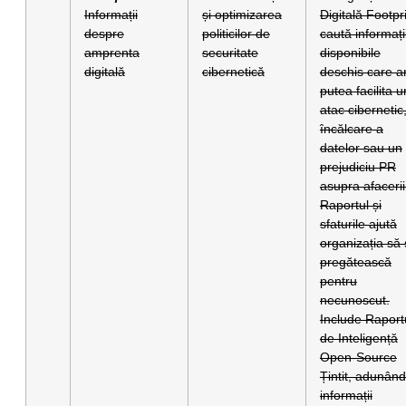
Informații
și optimizarea
Digitală Footpr
despre
politicilor de
caută informați
amprenta
securitate
disponibile
digitală
cibernetică
deschis care a
putea facilita u
atac cibernetic
încălcare a
datelor sau un
prejudiciu PR
asupra afacerii
Raportul și
sfaturile ajută
organizația să
pregătească
pentru
necunoscut.
Include Raport
de Inteligență
Open-Source
Țintit, adunând
informații