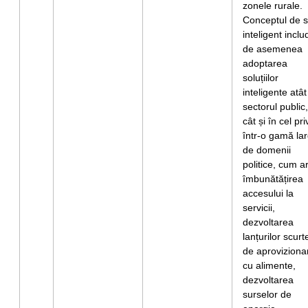
zonele rurale.
Conceptul de s
inteligent inclu
de asemenea
adoptarea
soluțiilor
inteligente atât
sectorul public,
cât și în cel pri
într-o gamă la
de domenii
politice, cum ar
îmbunătățirea
accesului la
servicii,
dezvoltarea
lanțurilor scurt
de aproviziona
cu alimente,
dezvoltarea
surselor de