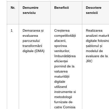
Nr.
Denumire
Beneficii
Descriere
serviciu
servicii
1
Demararea și
Creșterea
Realizarea
evaluarea
competitivității
analizei maturit
parcursului
afacerii,
digitale folosin
transformării
sporirea
șablonul și
digitale (DMA)
veniturilor,
modelul de
îmbunătățirea
evaluare de la
eficienței
JRC
pornind de la
valuarea
maturității
digitale
utilizand
instrumente si
metodologii
furnizate de
catre Comisia