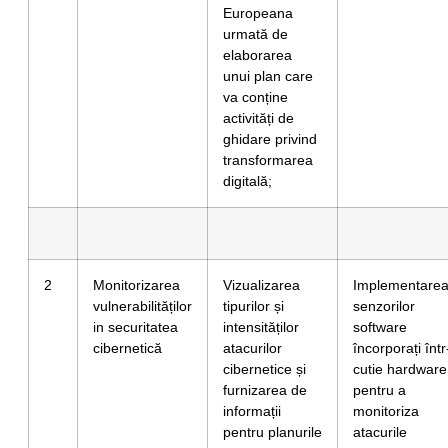
Europeana
urmată de
elaborarea
unui plan care
va conține
activități de
ghidare privind
transformarea
digitală;
2
Monitorizarea
Vizualizarea
Implementare
vulnerabilităților
tipurilor și
senzorilor
in securitatea
intensităților
software
cibernetică
atacurilor
încorporați într
cibernetice și
cutie hardware
furnizarea de
pentru a
informații
monitoriza
pentru planurile
atacurile