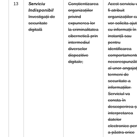
13
Serviciu
Conștientizarea
Acest serviciu 
Indisponibil
organizațiilor
fi atribuit
Investigații de
privind
organizațiilor 
securitate
expunerea lor
vor solicita aju
digitală
la criminalitatea
cu informații în
cibernetică prin
instanță sau
intermediul
pentru
diverselor
identificarea
dispozitive
comportamentu
digitale;
necorespunzăt
al unor angajaț
termeni de
securitate a
informațiilor.
Serviciul va
consta în
descoperirea ș
interpretarea
datelor
electronice pen
a păstra orice