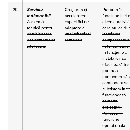
20
Serviciu
Creșterea și
Punerea în
Indisponibil
accelerarea
funcțiune inclu
Asistență
capacității de
diverse activită
tehnică pentru
adoptare a
care au loc du
comisionarea
unei tehnologii
instalarea
echipamentelor
complexe
echipamentelor
inteligente
În timpul puneri
în funcțiune a
instalației, se
efectuează tes
pentru a
demonstra că 
component sa
subsistem insta
funcționează
conform
proiectării.
Punerea în
funcțiune
operațională