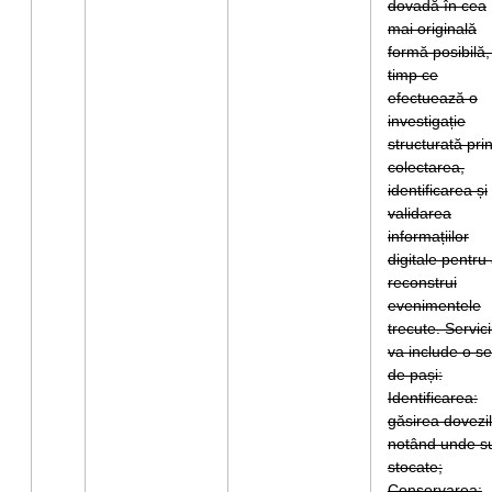
dovadă în cea
mai originală
formă posibilă,
timp ce
efectuează o
investigație
structurată pri
colectarea,
identificarea și
validarea
informațiilor
digitale pentru
reconstrui
evenimentele
trecute. Servici
va include o se
de pași:
Identificarea:
găsirea dovezil
notând unde s
stocate;
Conservarea: