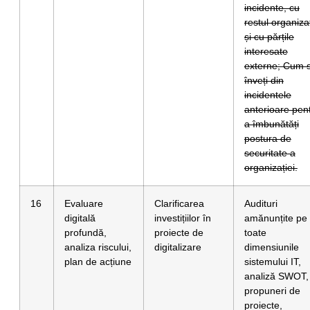
incidente, cu
restul organizaț
și cu părțile
interesate
externe; Cum 
înveți din
incidentele
anterioare pen
a îmbunătăți
postura de
securitate a
organizației.
16
Evaluare
Clarificarea
Audituri
digitală
investițiilor în
amănunțite pe
profundă,
proiecte de
toate
analiza riscului,
digitalizare
dimensiunile
plan de acțiune
sistemului IT,
analiză SWOT,
propuneri de
proiecte,