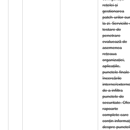
rețelei și
gestionarea
patch-urilor su
la zi. Serviciile
testare de
penetrare
evaluează de
asemenea
rețeaua
organizației,
aplicațiile,
punctele finale 
încercările
interne/extern
de a infiltra
punctele de
securitate. Ofe
rapoarte
complete care
conțin informați
despre puncte