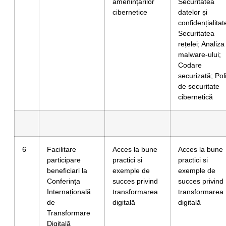
amenințărilor
Securitatea
cibernetice
datelor și
confidențialitat
Securitatea
rețelei; Analiza
malware-ului;
Codare
securizată; Poli
de securitate
cibernetică
6
Facilitare
Acces la bune
Acces la bune
participare
practici si
practici si
beneficiari la
exemple de
exemple de
Conferința
succes privind
succes privind
Internațională
transformarea
transformarea
de
digitală
digitală
Transformare
Digitală