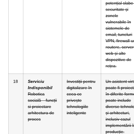
potențial slabe
securitate și
zonele
vulnerabile în
sistemele de
email, tuneluri
VPN, firewall-ur
routere, serve
web și alte
dispozitive de
rețea.
18
Serviciu
Investiții pentru
Un asistent vir
Indisponibil
digitalizare în
poate fi proiect
Robotica
ceea ce
în diferite form
socială – funcții
privește
poate include
si proiectare
tehnologiile
diverse tehnolo
arhitectura de
inteligente
și arhitecturi,
proces
inclusiv cazul
implementării î
producție.