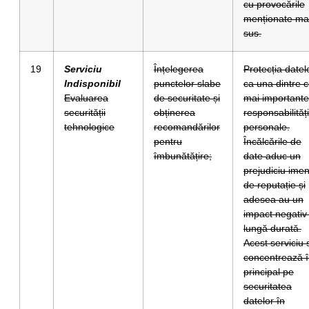
cu provocările
menționate ma
sus.
19
Serviciu
Înțelegerea
Protecția datel
Indisponibil
punctelor slabe
ca una dintre c
Evaluarea
de securitate și
mai importante
securității
obținerea
responsabilități
tehnologice
recomandărilor
personale.
pentru
Încălcările de
îmbunătățire;
date aduc un
prejudiciu ime
de reputație și
adesea au un
impact negativ
lungă durată.
Acest serviciu 
concentrează 
principal pe
securitatea
datelor în