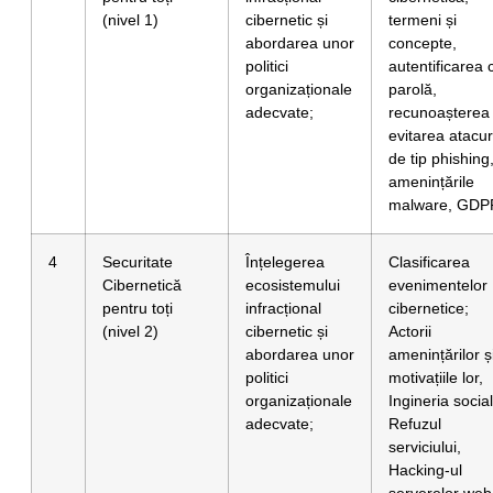
(nivel 1)
cibernetic și
termeni și
abordarea unor
concepte,
politici
autentificarea 
organizaționale
parolă,
adecvate;
recunoașterea 
evitarea atacur
de tip phishing
amenințările
malware, GDP
4
Securitate
Înțelegerea
Clasificarea
Cibernetică
ecosistemului
evenimentelor
pentru toți
infracțional
cibernetice;
(nivel 2)
cibernetic și
Actorii
abordarea unor
amenințărilor ș
politici
motivațiile lor,
organizaționale
Ingineria socia
adecvate;
Refuzul
serviciului,
Hacking-ul
serverelor web