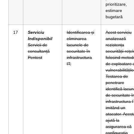
prioritizare,
estimare
bugetară
17
Serviciu
Identificarea și
Acest serviciu
Indisponibil
eliminarea
analizează
Servicii de
lacunele de
rezistența
consultanță
securitate în
securității rețel
Pentest
infrastructura
folosind metod
IT;
de exploatare 
vulnerabilitățilo
Testarea de
penetrare
identifică lacu
de securitate î
infrastructura I
imitând un
atacator. Acest
ajută la
asigurarea că
configurația