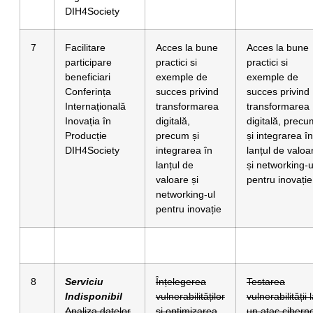
DIH4Society
7
Facilitare
Acces la bune
Acces la bune
participare
practici si
practici si
beneficiari
exemple de
exemple de
Conferința
succes privind
succes privind
Internațională
transformarea
transformarea
Inovația în
digitală,
digitală, precu
Producție
precum și
și integrarea în
DIH4Society
integrarea în
lanțul de valoa
lanțul de
și networking-u
valoare și
pentru inovație
networking-ul
pentru inovație
8
Serviciu
Înțelegerea
Testarea
Indisponibil
vulnerabilităților
vulnerabilității 
Analiza datelor
și optimizarea
un atac ciberne