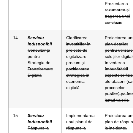
Prezentarea:
rezumarea și
tragerea unei
concluzii.
14
Serviciu
Clarificarea
Proiectarea un
Indisponibil
investițiilor în
plan detaliat
Consultanță
proiecte de
pentru utilizar
pentru
digitalizare,
soluțiilor digita
Strategia de
precum și
în vederea
Transformare
poziționarea
îmbunătățirii
Digitală
strategică în
aspectelor fizi
economia
ale afacerii (sa
digitală.
proceselor
publice) pe înt
lanțul valoric.
15
Serviciu
Implementarea
Proiectarea un
Indisponibil
unui planul de
plan de răspu
Răspuns la
răspuns la
la incidente,