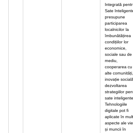
Integrată pent
Sate Inteligent
presupune
participarea
localnicilor la
îmbunătățirea
condițiilor lor
economice,
sociale sau de
mediu,
cooperarea cu
alte comunități
inovație socială
dezvoltarea
strategiilor pen
sate inteligente
Tehnologiile
digitale pot fi
aplicate în mul
aspecte ale vieț
și muncii în