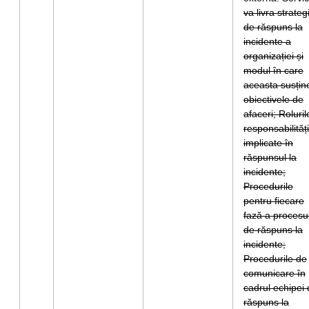
va livra strateg
de răspuns la
incidente a
organizației și
modul în care
aceasta susțin
obiectivele de
afaceri; Roluril
responsabilități
implicate în
răspunsul la
incidente;
Procedurile
pentru fiecare
fază a procesu
de răspuns la
incidente;
Procedurile de
comunicare în
cadrul echipei
răspuns la