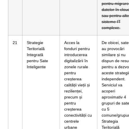
pentru migrar
datelor în clou
sau pentru alte
sisteme IT
complexe.
21
Strategie
Acces la
De obicei, sate
Teritorială
fonduri pentru
au provocări
Integrată
introducerea
similare și nu
pentru Sate
digitalizării în
dispun de resu
Inteligente
zonele rurale
pentru a dezvo
pentru
aceste strategi
creșterea
independent.
calității vieții și
Serviciul va
rezilienței,
acoperi
precum și
aproximativ 4
pentru
grupuri de sat
creșterea
cu 5
conectivității cu
comune/grupur
centrele
Strategia
urbane
Teritorială