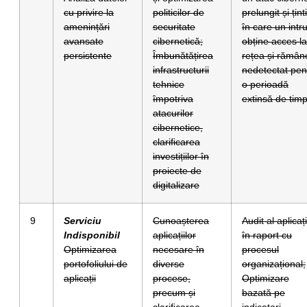
cu privire la
politicilor de
prelungit și ținti
amenințări
securitate
în care un intr
avansate
cibernetică;
obține acces la
persistente
Îmbunătățirea
rețea și rămân
infrastructurii
nedetectat pen
tehnice
o perioadă
împotriva
extinsă de timp
atacurilor
cibernetice,
clarificarea
investițiilor în
proiecte de
digitalizare
9
Serviciu
Cunoașterea
Audit al aplicați
Indisponibil
aplicațiilor
în raport cu
Optimizarea
necesare în
procesul
portofoliului de
diverse
organizațional;
aplicații
procese,
Optimizare
precum și
bazată pe
clarificarea
indicatori