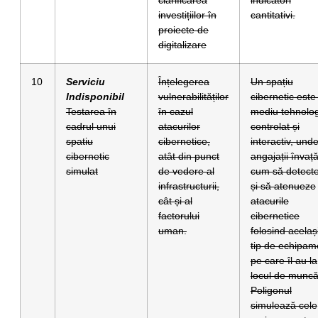
investițiilor în
cantitativi.
proiecte de
digitalizare
10
Serviciu
Înțelegerea
Un spațiu
Indisponibil
vulnerabilităților
cibernetic este
Testarea în
în cazul
mediu tehnolog
cadrul unui
atacurilor
controlat și
spatiu
cibernetice,
interactiv, und
cibernetic
atât din punct
angajații învaț
simulat
de vedere al
cum să detect
infrastructurii,
și să atenueze
cât și al
atacurile
factorului
cibernetice
uman.
folosind acelaș
tip de echipam
pe care îl au la
locul de muncă
Poligonul
simulează cele