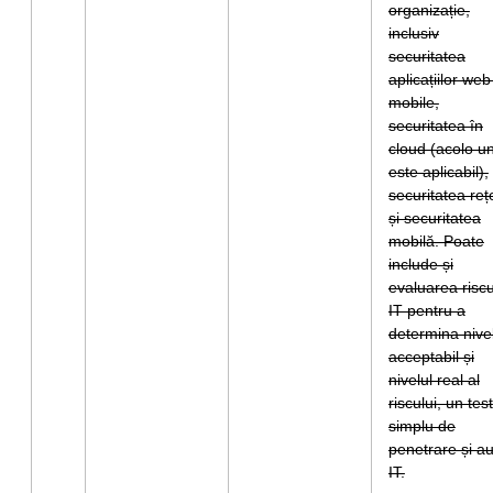
organizație,
inclusiv
securitatea
aplicațiilor web
mobile,
securitatea în
cloud (acolo u
este aplicabil),
securitatea reț
și securitatea
mobilă. Poate
include și
evaluarea riscu
IT pentru a
determina nive
acceptabil și
nivelul real al
riscului, un test
simplu de
penetrare și au
IT.