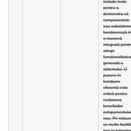
include teste
pentru a
demonstra că
componentele
sau subsistem
funcționează în
o manieră
integrată pentr
atinge
funcționalitate
generală a
sistemului. O
punere în
funcțiune
eficientă este
critică pentru
realizarea
beneficiilor
echipamentulu
nou. Pe măsur
ce multe facilită
trec la tehnolog