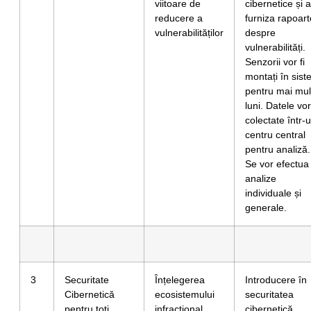
viitoare de
cibernetice și a
reducere a
furniza rapoart
vulnerabilităților
despre
vulnerabilități.
Senzorii vor fi
montați în sis
pentru mai mul
luni. Datele vor 
colectate într-
centru central
pentru analiză.
Se vor efectua
analize
individuale și
generale.
3
Securitate
Înțelegerea
Introducere în
Cibernetică
ecosistemului
securitatea
pentru toți
infracțional
cibernetică,