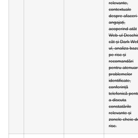
relevante,
contextuale
despre afaceri 
angajați,
acoperind atât
Web-ul Deschi
cât și Dark We
ul, analiza baz
pe risc și
recomandări
pentru atenua
problemelor
identificate,
conferință
telefonică pent
a discuta
constatările
relevante și
zonele cheie d
risc.