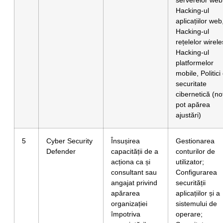
Hacking-ul
aplicațiilor web
Hacking-ul
rețelelor wirele
Hacking-ul
platformelor
mobile, Politici
securitate
cibernetică (no
pot apărea
ajustări)
5
Cyber Security
Însușirea
Gestionarea
Defender
capacității de a
conturilor de
acționa ca și
utilizator;
consultant sau
Configurarea
angajat privind
securității
apărarea
aplicațiilor și a
organizației
sistemului de
împotriva
operare;