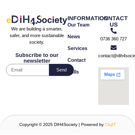
INFORMATION
CONTACT
US
Our Team
We are building a smarter,
safer, and more sustainable
News
0736 360 727
society.
Services
Subscribe to our
contact@dih4socie
Contact
newsletter
Send
Calls
Copyright © 2025 DIH4Society | Powered by
ClujIT