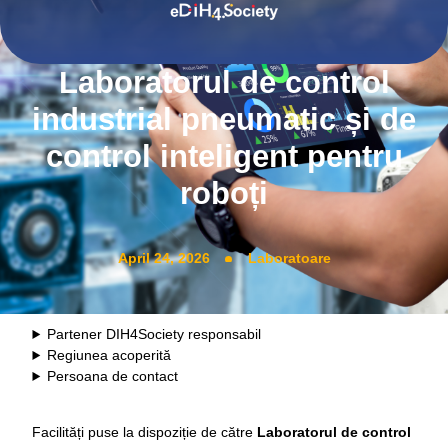
Laboratorul de control
industrial pneumatic și de
control inteligent pentru
roboți
April 24, 2026
Laboratoare
Partener DIH4Society responsabil
Regiunea acoperită
Persoana de contact
Facilități puse la dispoziție de către
Laboratorul de control