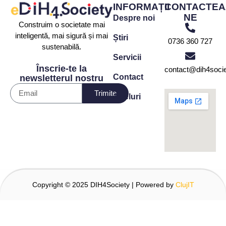
INFORMAȚII
CONTACTEA
NE
Despre noi
Construim o societate mai
inteligentă, mai sigură și mai
Știri
0736 360 727
sustenabilă.
Servicii
Înscrie-te la
contact@dih4socie
Contact
newsletterul nostru
Trimite
Apeluri
Copyright © 2025 DIH4Society | Powered by
ClujIT