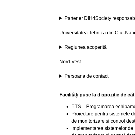
Partener DIH4Society responsab
Universitatea Tehnică din Cluj-Na
Regiunea acoperită
Nord-Vest
Persoana de contact
Facilități puse la dispoziție de că
ETS – Programarea echipamen
Proiectare pentru sistemele de
de monitorizare și control des
Implementarea sistemelor de m