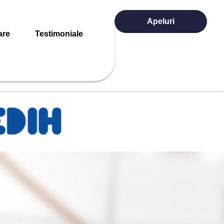
Apeluri
are
Testimoniale