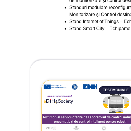
de monitorizare și control des
Standuri modulare reconfigura
Monitorizare și Control destina
Stand Internet of Things – Ec
Stand Smart City – Echipament
TESTIMONIALE