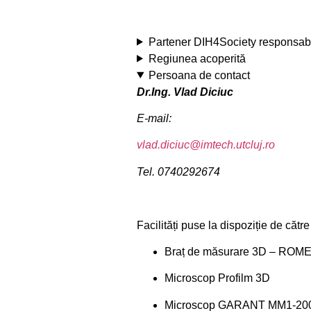
Partener DIH4Society responsab
Regiunea acoperită
Persoana de contact
Dr.Ing. Vlad Diciuc
E-mail:
vlad.diciuc@imtech.utcluj.ro
Tel.
0740292674
Facilități puse la dispoziție de cătr
Braț de măsurare 3D – ROMER
Microscop Profilm 3D
Microscop GARANT MM1-20