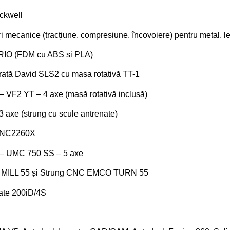
ockwell
i mecanice (tracțiune, compresiune, încovoiere) pentru metal, 
IO (FDM cu ABS si PLA)
rată David SLS2 cu masa rotativă TT-1
 VF2 YT – 4 axe (masă rotativă inclusă)
axe (strung cu scule antrenate)
 BNC2260X
– UMC 750 SS – 5 axe
 MILL 55 și Strung CNC EMCO TURN 55
ate 200iD/4S