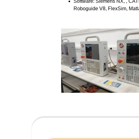
Software: Siemens NX, , CAT
Roboguide V8, FlexSim, Matl