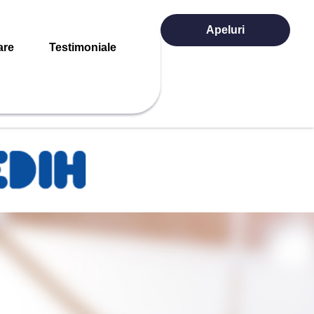
Apeluri
are
Testimoniale