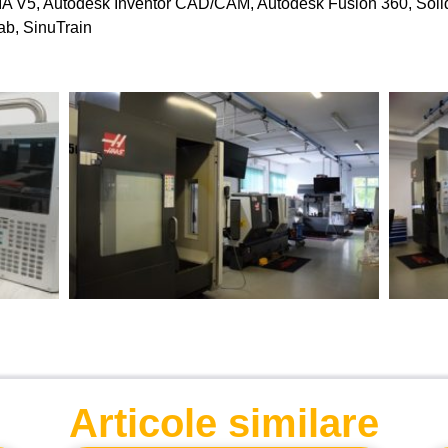
IA V5, Autodesk Inventor CAD/CAM, Autodesk Fusion 360, Sol
ab, SinuTrain
Articole similare