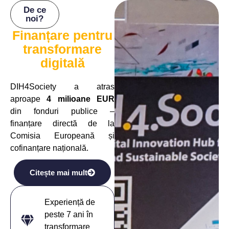
De ce
noi?
Finanțare pentru
transformare
digitală
DIH4Society a atras
aproape
4 milioane EUR
din fonduri publice –
finanțare directă de la
Comisia Europeană și
cofinanțare națională.
Citește mai mult
Experiență de
peste 7 ani în
transformare