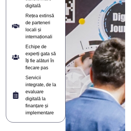
digitală
Rețea extinsă
de parteneri
locali și
internaționali
Echipe de
experți gata să
îți fie alături în
fiecare pas
Servicii
integrate, de la
evaluare
digitală la
finanțare și
implementare