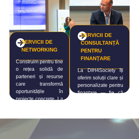
SERVICII DE
SERVICII DE
CONSULTANȚĂ
NETWORKING
PENTRU
FINANȚARE
Construim pentru tine
o rețea solidă de
La DIH4Society îți
parteneri și resurse
oferim soluții clare și
care transformă
personalizate pentru
oportunitățile în
finanțare — fie că
proiecte concrete. La
ești IMM, organizație
DIH4Society,
publică sau startup
networking-ul nu e
inovator. Te ghidăm
doar o idee, ci
pas cu pas, de la
platforma prin care
identificarea opțiunii
ideile și organizațiile
optimă până la