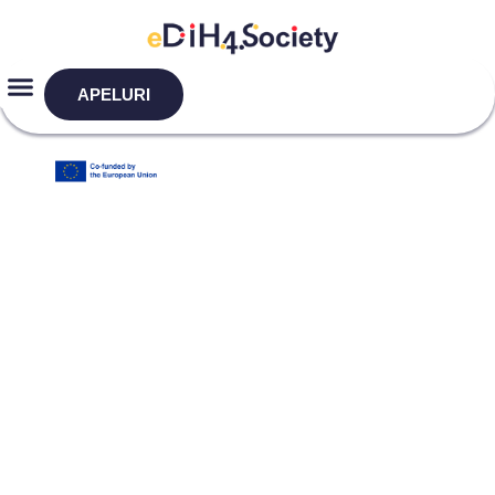
APELURI
DIH4Society – Partenerul tău în
Digitalizare
CĂLĂTORIA TA
DIGITALĂ
ÎNCEPE AICI