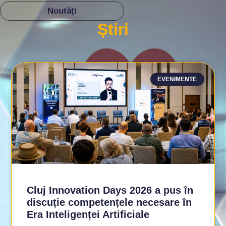
se întâlnesc,
obținerea fondurilor.
Noutăți
CITEȘTE MAI
colaborează și cresc
MULT
Știri
împreună.
CITEȘTE MAI
MULT
EVENIMENTE
Cluj Innovation Days 2026 a pus în
discuție competențele necesare în
Era Inteligenței Artificiale