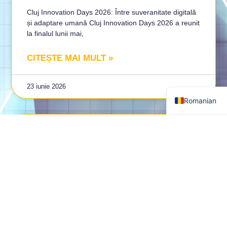
Cluj Innovation Days 2026: Între suveranitate digitală
și adaptare umană Cluj Innovation Days 2026 a reunit
la finalul lunii mai,
CITEȘTE MAI MULT »
English
23 iunie 2026
Romanian
Inovație la înălțime: povestea
colaborării dintre BraveX Aero și
DIH4Society
Într-un context în care tehnologiile aeriene autonome
devin tot mai importante pentru siguranță,
monitorizare și intervenții în situații critice, compania
CITEȘTE MAI MULT »