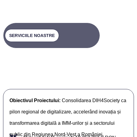
Construim o societate mai inteligentă, mai sigură și mai
sustenabilă.
Cybersecuritate | Robotică inteligentă | Competențe digitale
SERVICIILE NOASTRE
Obiectivul Proiectului:
Consolidarea DIH4Society ca
pilon regional de digitalizare, accelerând inovația și
transformarea digitală a IMM-urilor și a sectorului
public din Regiunea Nord-Vest a României.