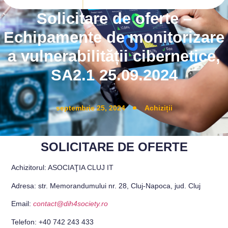
Solicitare de oferte –
Echipamente de monitorizare
a vulnerabilității cibernetice,
SA2.1 25.09.2024
septembrie 25, 2024
Achiziții
SOLICITARE DE OFERTE
Achizitorul: ASOCIAŢIA CLUJ IT
Adresa: str. Memorandumului nr. 28, Cluj-Napoca, jud. Cluj
Email:
contact@dih4society.ro
Telefon: +40 742 243 433