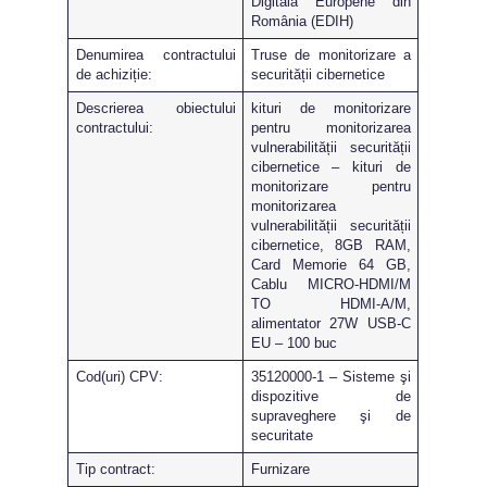
Digitală Europene din
România (EDIH)
Denumirea contractului
Truse de monitorizare a
de achiziție:
securității cibernetice
Descrierea obiectului
kituri de monitorizare
contractului:
pentru monitorizarea
vulnerabilității securității
cibernetice – kituri de
monitorizare pentru
monitorizarea
vulnerabilității securității
cibernetice, 8GB RAM,
Card Memorie 64 GB,
Cablu MICRO-HDMI/M
TO HDMI-A/M,
alimentator 27W USB-C
EU – 100 buc
Cod(uri) CPV:
35120000-1 – Sisteme şi
dispozitive de
supraveghere şi de
securitate
Tip contract:
Furnizare