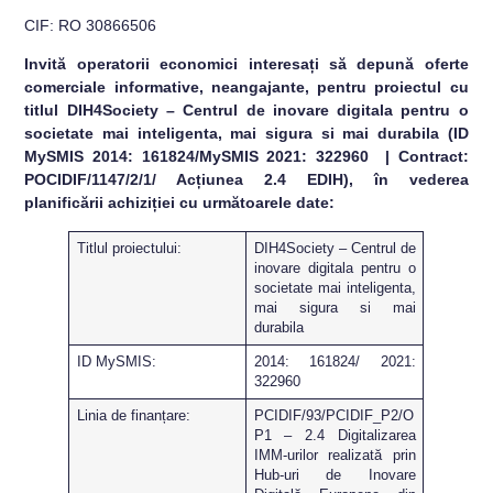
CIF: RO 30866506
Invită operatorii economici interesați să depună oferte
comerciale informative, neangajante, pentru proiectul cu
titlul DIH4Society – Centrul de inovare digitala pentru o
societate mai inteligenta, mai sigura si mai durabila (ID
MySMIS 2014: 161824/MySMIS 2021: 322960 | Contract:
POCIDIF/1147/2/1/ Acțiunea 2.4 EDIH), în vederea
planificării achiziției cu următoarele date:
Titlul proiectului:
DIH4Society – Centrul de
inovare digitala pentru o
societate mai inteligenta,
mai sigura si mai
durabila
ID MySMIS:
2014: 161824/ 2021:
322960
Linia de finanțare:
PCIDIF/93/PCIDIF_P2/O
P1 – 2.4 Digitalizarea
IMM-urilor realizată prin
Hub-uri de Inovare