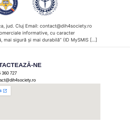
 jud. Cluj Email: contact@dih4society.ro
omerciale informative, cu caracter
ă, mai sigură și mai durabilă” (ID MySMIS […]
TACTEAZĂ-NE
 360 727
act@dih4society.ro