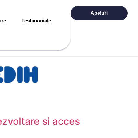
Apeluri
are
Testimoniale
ezvoltare si acces