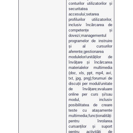
conturilor utilizatorilor și
securitatea
accesului;setarea
profilurilor utilizatorilor,
inclusiv încărcarea de
competențe și
dovezi;managementul
programelor de instruire
și al cursurilor
aferente;gestionarea
modulelor/unităților de
învățare și încărcarea
materialelor multimedia
(doc, xls, ppt, mp4, avi,
txt, jpg, png);forumuri de
discuții per modul/unitate
de învățare;evaluare
online per curs și/sau
modul, inclusiv
posibilitatea de creare
teste cu atașamente
multimedia;funcționalități
pentru înrolarea
cursanților și suport
pentru activități de