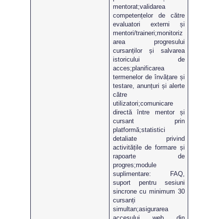
mentorat;validarea
competențelor de către
evaluatori externi și
mentori/traineri;monitoriz
area progresului
cursanților și salvarea
istoricului de
acces;planificarea
termenelor de învățare și
testare, anunțuri și alerte
către
utilizatori;comunicare
directă între mentor și
cursant prin
platformă;statistici
detaliate privind
activitățile de formare și
rapoarte de
progres;module
suplimentare: FAQ,
suport pentru sesiuni
sincrone cu minimum 30
cursanți
simultan;asigurarea
accesului web din