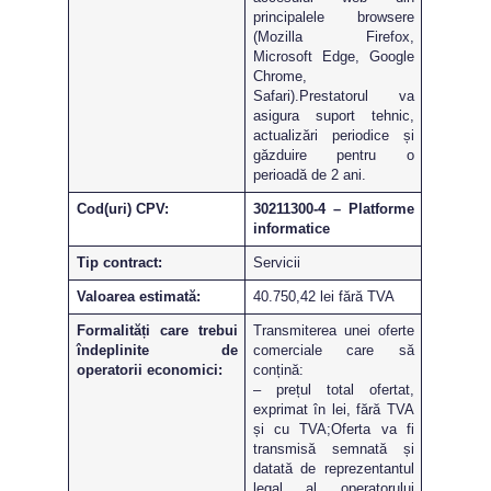
principalele browsere
(Mozilla Firefox,
Microsoft Edge, Google
Chrome,
Safari).Prestatorul va
asigura suport tehnic,
actualizări periodice și
găzduire pentru o
perioadă de 2 ani.
Cod(uri) CPV:
30211300-4 – Platforme
informatice
Tip contract:
Servicii
Valoarea estimată:
40.750,42 lei fără TVA
Formalități care trebui
Transmiterea unei oferte
îndeplinite de
comerciale care să
operatorii economici:
conțină:
– prețul total ofertat,
exprimat în lei, fără TVA
și cu TVA;Oferta va fi
transmisă semnată și
datată de reprezentantul
legal al operatorului