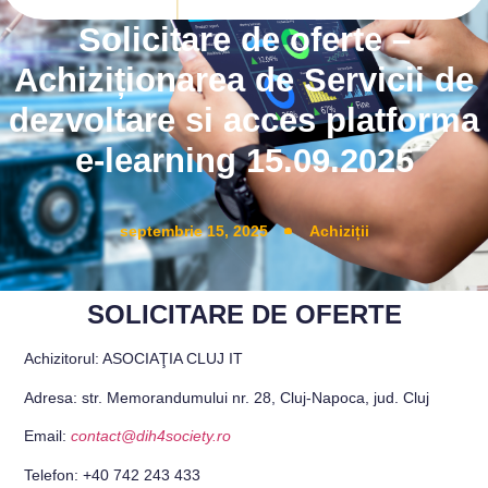
Solicitare de oferte –
Achiziționarea de Servicii de
dezvoltare si acces platforma
e-learning 15.09.2025
septembrie 15, 2025
Achiziții
SOLICITARE DE OFERTE
Achizitorul: ASOCIAŢIA CLUJ IT
Adresa: str. Memorandumului nr. 28, Cluj-Napoca, jud. Cluj
Email:
contact@dih4society.ro
Telefon: +40 742 243 433