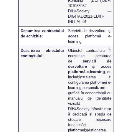
România (EDIH)DEP:
101083952 —
DIH4Society —
DIGITAL-2021-EDIH-
INITIAL-01
Denumirea contractului
Servicii de dezvoltare și
de achiziție:
acces platformă e-
learning
Descrierea obiectului
Obiectul contractului îl
contractului:
constituie prestarea
de
servicii de
dezvoltare și acces
platformă e-learning
, ce
includ:instalarea și
configurarea platformei e-
learning;personalizare
grafică în concordanță cu
manualul de identitate
vizuală
DIH4Society;infrastructur
ă dedicată și spațiu de
stocare necesare
funcționării
platformei;gestionarea