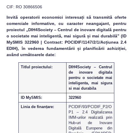
CIF: RO 30866506
Invită operatorii economici interesați să transmită oferte
comerciale informative, cu caracter neangajant, pentru
proiectul „DIH4Society – Centrul de inovare digitală pentru
o societate mai inteligentă, mai sigură și mai durabilă” (ID
MySMIS 322960 | Contract: POCIDIF/1147/2/1/Acțiunea 2.4
EDIH), în vederea fundamentării și planificării achiziției,
având următoarele date:
Titlul proiectului:
DIH4Society – Centrul
de inovare digitala
pentru o societate mai
inteligenta, mai sigura
si mai durabila
ID MySMIS:
322960
Linia de finanțare:
PCIDIF/93/PCIDIF_P2/O
P1 – 2.4 Digitalizarea
IMM-urilor realizată prin
Hub-uri de Inovare
Digitală Europene din