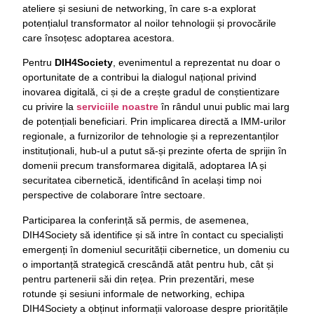
ateliere și sesiuni de networking, în care s-a explorat
potențialul transformator al noilor tehnologii și provocările
care însoțesc adoptarea acestora.
Pentru
DIH4Society
, evenimentul a reprezentat nu doar o
oportunitate de a contribui la dialogul național privind
inovarea digitală, ci și de a crește gradul de conștientizare
cu privire la
serviciile noastre
în rândul unui public mai larg
de potențiali beneficiari. Prin implicarea directă a IMM-urilor
regionale, a furnizorilor de tehnologie și a reprezentanților
instituționali, hub-ul a putut să-și prezinte oferta de sprijin în
domenii precum transformarea digitală, adoptarea IA și
securitatea cibernetică, identificând în același timp noi
perspective de colaborare între sectoare.
Participarea la conferință să permis, de asemenea,
DIH4Society să identifice și să intre în contact cu specialiști
emergenți în domeniul securității cibernetice, un domeniu cu
o importanță strategică crescândă atât pentru hub, cât și
pentru partenerii săi din rețea. Prin prezentări, mese
rotunde și sesiuni informale de networking, echipa
DIH4Society a obținut informații valoroase despre prioritățile