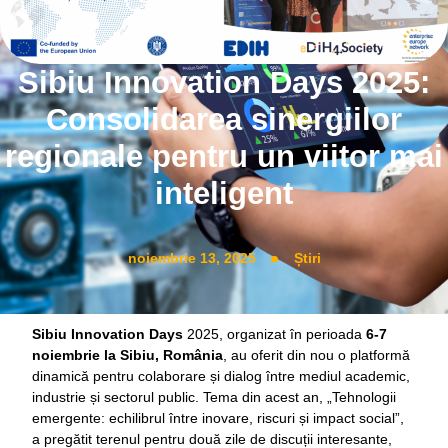
Sibiu Innovation Days 2025:
Consolidarea sinergiilor
regionale pentru un viitor mai
inteligent
noiembrie 13, 2025
Știri
Sibiu Innovation Days
2025, organizat în perioada
6-7
noiembrie la Sibiu, România
, au oferit din nou o platformă
dinamică pentru colaborare și dialog între mediul academic,
industrie și sectorul public. Tema din acest an, „Tehnologii
emergente: echilibrul între inovare, riscuri și impact social”,
a pregătit terenul pentru două zile de discuții interesante,