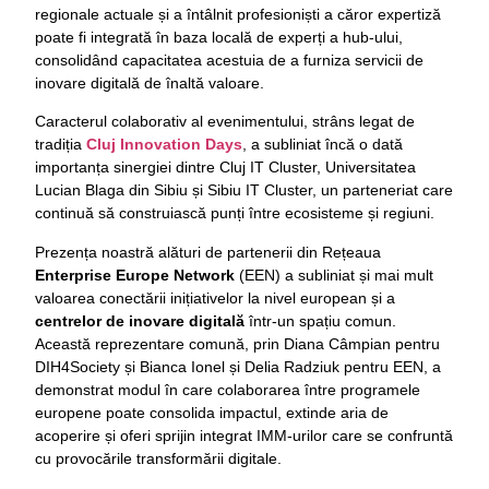
regionale actuale și a întâlnit profesioniști a căror expertiză
poate fi integrată în baza locală de experți a hub-ului,
consolidând capacitatea acestuia de a furniza servicii de
inovare digitală de înaltă valoare.
Caracterul colaborativ al evenimentului, strâns legat de
tradiția
Cluj Innovation Days
, a subliniat încă o dată
importanța sinergiei dintre Cluj IT Cluster, Universitatea
Lucian Blaga din Sibiu și Sibiu IT Cluster, un parteneriat care
continuă să construiască punți între ecosisteme și regiuni.
Prezența noastră alături de partenerii din Rețeaua
Enterprise Europe Network
(EEN) a subliniat și mai mult
valoarea conectării inițiativelor la nivel european și a
centrelor de inovare digitală
într-un spațiu comun.
Această reprezentare comună, prin Diana Câmpian pentru
DIH4Society și Bianca Ionel și Delia Radziuk pentru EEN, a
demonstrat modul în care colaborarea între programele
europene poate consolida impactul, extinde aria de
acoperire și oferi sprijin integrat IMM-urilor care se confruntă
cu provocările transformării digitale.