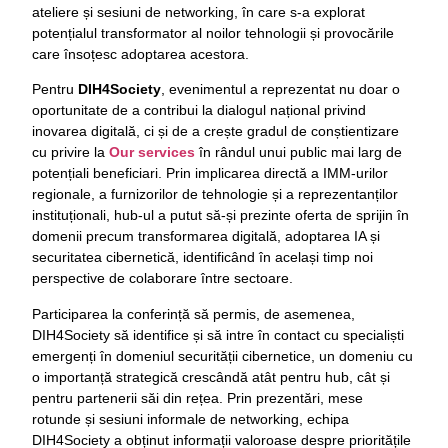
ateliere și sesiuni de networking, în care s-a explorat
potențialul transformator al noilor tehnologii și provocările
care însoțesc adoptarea acestora.
Pentru
DIH4Society
, evenimentul a reprezentat nu doar o
oportunitate de a contribui la dialogul național privind
inovarea digitală, ci și de a crește gradul de conștientizare
cu privire la
Our services
în rândul unui public mai larg de
potențiali beneficiari. Prin implicarea directă a IMM-urilor
regionale, a furnizorilor de tehnologie și a reprezentanților
instituționali, hub-ul a putut să-și prezinte oferta de sprijin în
domenii precum transformarea digitală, adoptarea IA și
securitatea cibernetică, identificând în același timp noi
perspective de colaborare între sectoare.
Participarea la conferință să permis, de asemenea,
DIH4Society să identifice și să intre în contact cu specialiști
emergenți în domeniul securității cibernetice, un domeniu cu
o importanță strategică crescândă atât pentru hub, cât și
pentru partenerii săi din rețea. Prin prezentări, mese
rotunde și sesiuni informale de networking, echipa
DIH4Society a obținut informații valoroase despre prioritățile