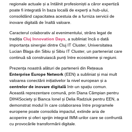
regionale actuale și a întâlnit profesioniști a căror expertiză
poate fi integrată în baza locală de experți a hub-ului,
consolidând capacitatea acestuia de a furniza servicii de
inovare digitală de înaltă valoare.
Caracterul colaborativ al evenimentului, strâns legat de
tradiția
Cluj Innovation Days
, a subliniat încă o dată
importanța sinergiei dintre Cluj IT Cluster, Universitatea
Lucian Blaga din Sibiu și Sibiu IT Cluster, un parteneriat care
continuă să construiască punți între ecosisteme și regiuni.
Prezența noastră alături de partenerii din Rețeaua
Enterprise Europe Network
(EEN) a subliniat și mai mult
valoarea conectării inițiativelor la nivel european și a
centrelor de inovare digitală
într-un spațiu comun.
Această reprezentare comună, prin Diana Câmpian pentru
DIH4Society și Bianca Ionel și Delia Radziuk pentru EEN, a
demonstrat modul în care colaborarea între programele
europene poate consolida impactul, extinde aria de
acoperire și oferi sprijin integrat IMM-urilor care se confruntă
cu provocările transformării digitale.