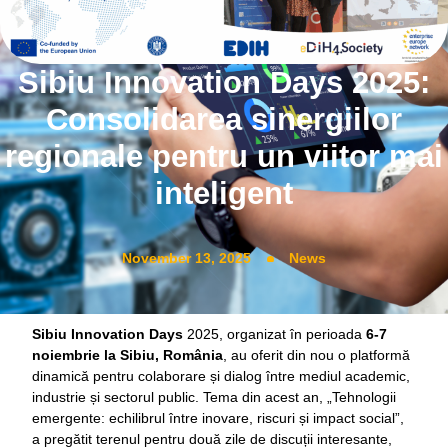
Sibiu Innovation Days 2025:
Consolidarea sinergiilor
regionale pentru un viitor mai
inteligent
November 13, 2025
News
Sibiu Innovation Days
2025, organizat în perioada
6-7
noiembrie la Sibiu, România
, au oferit din nou o platformă
dinamică pentru colaborare și dialog între mediul academic,
industrie și sectorul public. Tema din acest an, „Tehnologii
emergente: echilibrul între inovare, riscuri și impact social”,
a pregătit terenul pentru două zile de discuții interesante,