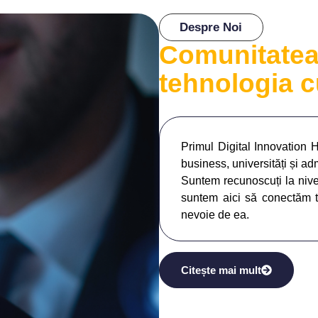
Despre Noi
Comunitatea
tehnologia 
Primul Digital Innovation 
business, universități și ad
Suntem recunoscuți la niv
suntem aici să conectăm t
nevoie de ea.
Citește mai mult