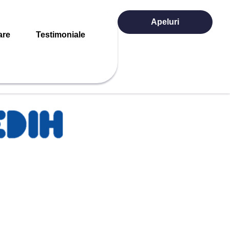
Apeluri
are
Testimoniale