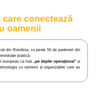
 care conectează
cu oamenii
Hub din România, cu peste 50 de parteneri din
ministrație publică.
el european ca hub
„pe deplin operațional”
și
ehnologia cu oamenii și organizațiile care au