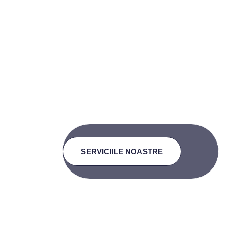
DIH4Society – Partenerul tău în Digi
CĂLĂ
Co
SERVICIILE NOASTRE