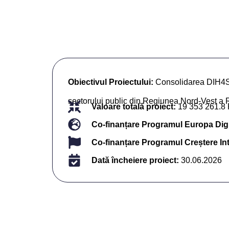
Obiectivul Proiectului:
Consolidarea DIH4Soc
sectorului public din Regiunea Nord-Vest a
Valoare totală proiect:
19 353 261.8
Co-finanțare Programul Europa Digi
Co-finanțare Programul Creștere Int
Dată încheiere proiect:
30.06.2026