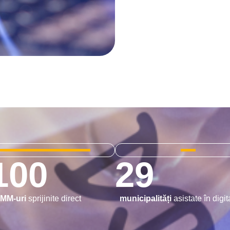
100
29
IMM-uri
sprijinite direct
municipalități
asistate în digit