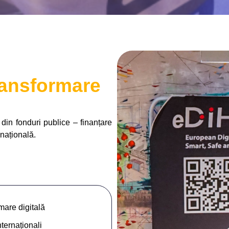
ransformare
din fonduri publice – finanțare
națională.
mare digitală
nternaționali