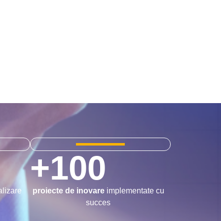
+
100
alizare
proiecte de inovare
implementate cu
succes