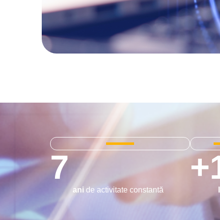
7
+
ani
de activitate constantă